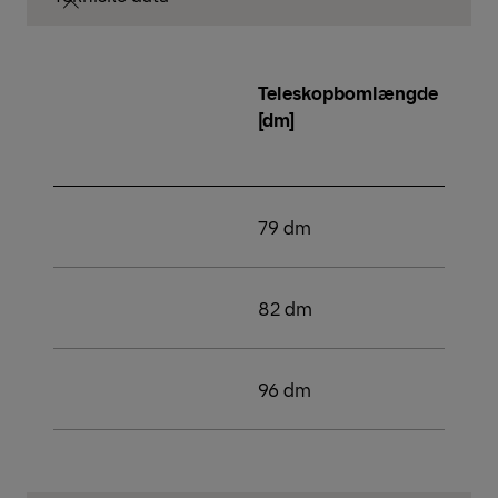
Teleskopbomlængde
[dm]
79 dm
82 dm
96 dm