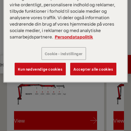
virke ordentligt, personalisere indhold og reklamer,
Open Diagrams
tilbyde funktioner i forhold til sociale medier og
analysere vores traffik. Vi deler også information
Request a Quote
vedrørende din brug af vores hjemmeside på vores
sociale medier, i reklamer og med analytiske
Request a Quote
Find Sales Partner
samarbejdspartnere.
Persondatapolitik
Cookie - indstillinger
Find Sales Partner
Diagrams
Get a Quote
Highlights
Kun nødvendige cookies
Accepter alle cookies
Get a Quote
Highlights
View
View