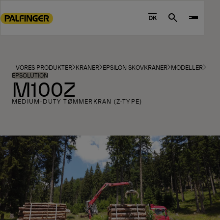
Go
to
DK
Search
main
content
Go
to
VORES PRODUKTER
KRANER
EPSILON SKOVKRANER
MODELLER
footer
EPSOLUTION
M100Z
content
MEDIUM-DUTY TØMMERKRAN (Z-TYPE)