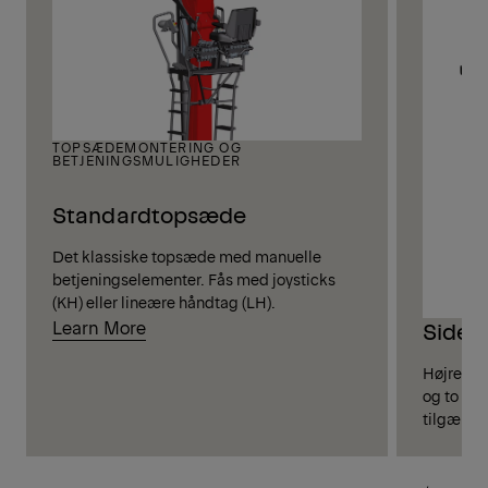
TOPSÆDEMONTERING OG
BETJENINGSMULIGHEDER
Standardtopsæde
Det klassiske topsæde med manuelle
betjeningselementer. Fås med joysticks
(KH) eller lineære håndtag (LH).
Learn More
Sides
Højre/ven
og to ped
tilgænge