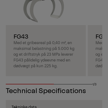
FG43
FG4
Med et gribeareal på 0,40 m², en
Med et
maksimal belastning på 5.000 kg
maksim
og et driftstryk på 23 MPa leverer
og et d
FG43 pålidelig ydeevne med en
FG43S 
dødvægt på kun 225 kg.
dødvæg
1/3
Technical Specifications
Tekniske data