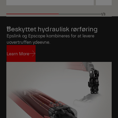
View
View
1/3
Beskyttet hydraulisk rørføring
Epslink og Epscope kombineres for at levere
uovertruffen ydeevne.
Learn More
Learn More