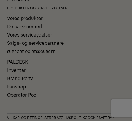
PRODUKTER OG SERVICEYDELSER
Vores produkter
Din virksomhed
Vores serviceydelser
Salgs- og servicepartnere
SUPPORT OG RESSOURCER
PALDESK
Inventar
Brand Portal
Fanshop
Operator Pool
VILKÅR OG BETINGELSER
PRIVATLIVSPOLITIK
COOKIES
AFTRYK
WHISTLEBLOWERORDNING
CODE OF CONDUCT
INDBERETNING AF SIKKERHEDSHÆNDELSER
VIRKSOMHEDSPOLITIK