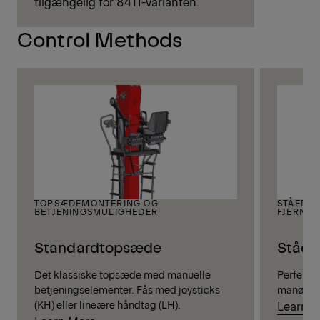
tilgængelig for 84TI-varianten.
Control Methods
TOPSÆDEMONTERING OG
STÅENDE
BETJENINGSMULIGHEDER
FJERNBE
Standardtopsæde
Ståen
Det klassiske topsæde med manuelle
Perfekt u
betjeningselementer. Fås med joysticks
manøvrep
(KH) eller lineære håndtag (LH).
Learn 