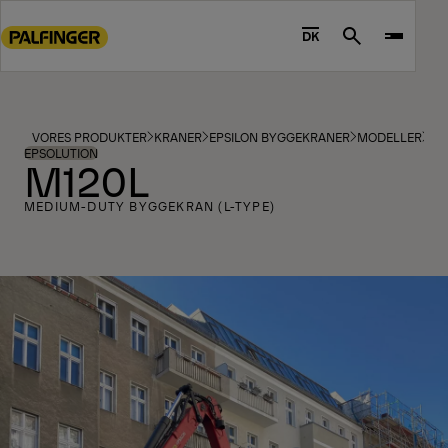
Go
to
DK
Search
main
content
Go
to
VORES PRODUKTER
KRANER
EPSILON BYGGEKRANER
MODELLER
footer
EPSOLUTION
M120L
content
MEDIUM-DUTY BYGGEKRAN (L-TYPE)