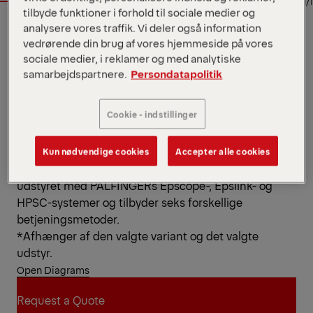
1/1
tilbyde funktioner i forhold til sociale medier og
analysere vores traffik. Vi deler også information
vedrørende din brug af vores hjemmeside på vores
EPSILON
sociale medier, i reklamer og med analytiske
Key Specs
samarbejdspartnere.
Persondatapolitik
9.7 m
Maks. rækkevidde
119 kNm
Maks. løftemoment
Cookie - indstillinger
2,060 kg
Egenvægt
Denne byggekran af L-typen fra vores Epsolution-
serie har en løfteevne på 12 tm og fås i fire
Kun nødvendige cookies
Accepter alle cookies
armlængder: 7,7 m, 7,9 m, 8,2 m og 9,6 m. M120L er
udstyret med PALFINGERs Epscope-, Epslink- og
HPSC-systemer og tilbyder seks forskellige
betjeningsmetoder.
*Afhænger af den valgte variant og det valgte
udstyr.
Open Diagrams
Request a Quote