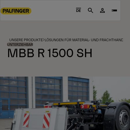
Go
to
DE
Search
main
content
Go
to
UNSERE PRODUKTE
LÖSUNGEN FÜR MATERIAL- UND FRACHTHANDHA
footer
UNTERZIEHBAR
MBB R 1500 SH
content