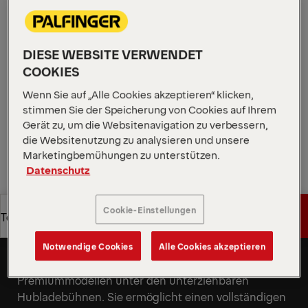
Aufbauten. Die doppelt gefaltete Plattform wird
vollständig hydraulisch ein- und ausgefaltet –
schnell, präzise und mit nur einem Bedienvorgang.
DIESE WEBSITE VERWENDET
Ideal für effiziente Abläufe bei beengten
COOKIES
Einbausituationen.
Wenn Sie auf „Alle Cookies akzeptieren“ klicken,
Angebot anfordern
stimmen Sie der Speicherung von Cookies auf Ihrem
Gerät zu, um die Websitenavigation zu verbessern,
die Websitenutzung zu analysieren und unsere
Angebot anfordern
Vertriebspartner finden
Marketingbemühungen zu unterstützen.
Datenschutz
Vertriebspartner finden
Cookie-Einstellungen
Angebot anfordern
Technische Daten
Vollautomatische Hydraulik auf
Premiumniveau
Notwendige Cookies
Alle Cookies akzeptieren
Angebot anfordern
Technische Daten
Diese Hubladebühne gehört zu den
Premiummodellen unter den unterziehbaren
Hubladebühnen. Sie ermöglicht einen vollständigen