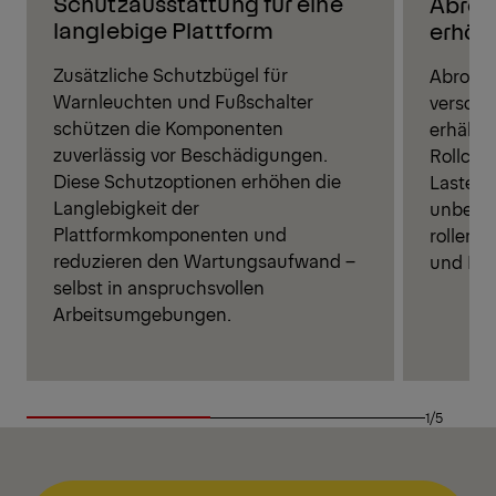
Schutzausstattung für eine
Abroll
langlebige Plattform
erhöht
Zusätzliche Schutzbügel für
Abrolls
Warnleuchten und Fußschalter
versch
schützen die Komponenten
erhältli
zuverlässig vor Beschädigungen.
Rollcon
Diese Schutzoptionen erhöhen die
Lasten 
Langlebigkeit der
unbeabs
Plattformkomponenten und
rollen 
reduzieren den Wartungsaufwand –
und Kont
selbst in anspruchsvollen
Arbeitsumgebungen.
1/5