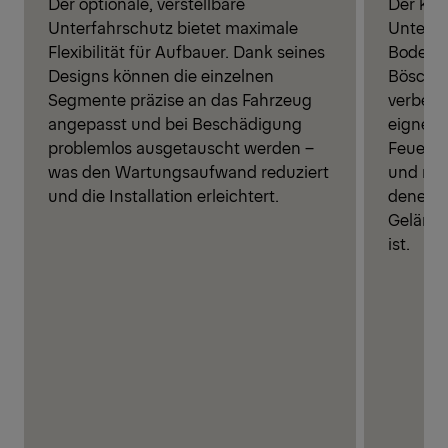
Der optionale, verstellbare
Der kip
Unterfahrschutz bietet maximale
Unterfa
Flexibilität für Aufbauer. Dank seines
Bodenfr
Designs können die einzelnen
Böschun
Segmente präzise an das Fahrzeug
verbess
angepasst und bei Beschädigung
eignet 
problemlos ausgetauscht werden –
Feuerwe
was den Wartungsaufwand reduziert
und mil
und die Installation erleichtert.
denen e
Gelände
ist.