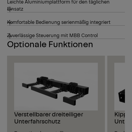
Leichte Aluminiumplattform für den täglichen
Einsatz
Komfortable Bedienung serienmäßig integriert
Zuverlässige Steuerung mit MBB Control
Optionale Funktionen
Verstellbarer dreiteiliger
Kipp-
Unterfahrschutz
Unter