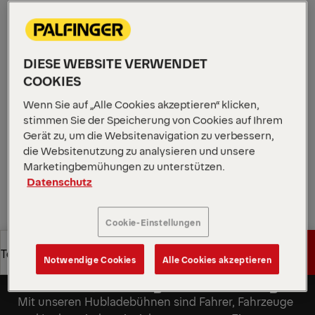
zwischen Eigengewicht und Nutzlast und damit
ideal für Verteilanwendungen, bei denen Effizienz
entscheidend ist. Mit ihrem vielseitigen 4-Zylinder-
Hubwerk und flexiblen Plattformoptionen ist sie ein
DIESE WEBSITE VERWENDET
zuverlässiger, langlebiger Begleiter in der
COOKIES
Lebensmittel- und Getränkelogistik sowie in vielen
Wenn Sie auf „Alle Cookies akzeptieren“ klicken,
weiteren Transportsegmenten.
stimmen Sie der Speicherung von Cookies auf Ihrem
Gerät zu, um die Websitenavigation zu verbessern,
Angebot anfordern
die Websitenutzung zu analysieren und unsere
Marketingbemühungen zu unterstützen.
Datenschutz
Angebot anfordern
Vertriebspartner finden
Cookie-Einstellungen
Vertriebspartner finden
Angebot anfordern
Technische Daten
Maximale Sicherheit für
Notwendige Cookies
Alle Cookies akzeptieren
Bediener, Ladung und Fahrzeug
Angebot anfordern
Technische Daten
Mit unseren Hubladebühnen sind Fahrer, Fahrzeuge