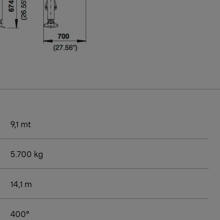
9,1 mt
5.700 kg
14,1 m
400°