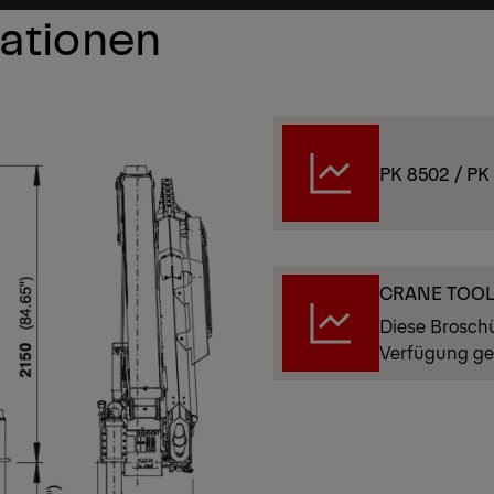
kationen
PK 8502 / PK
CRANE TOO
Diese Brosch
Verfügung ge