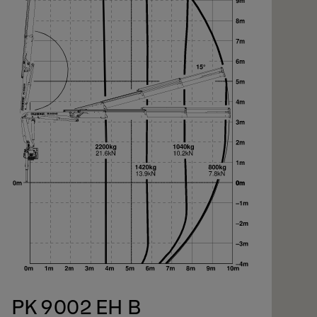
iter
iter
PK 9002 EH B