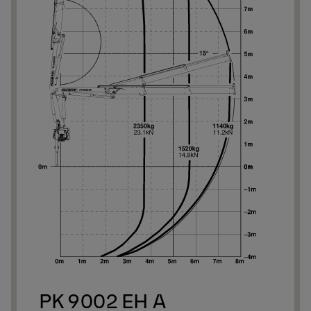
We
We
PK 9002 EH A