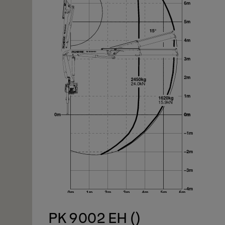
1/5
PK 9002 EH ()