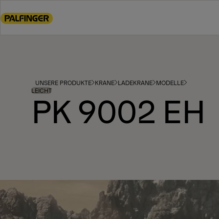
Go
to
main
content
Go
to
footer
UNSERE PRODUKTE
KRANE
LADEKRANE
MODELLE
content
LEICHT
PK 9002 EH