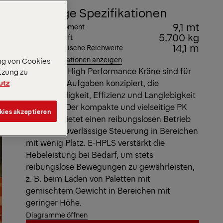
Wichtige Spezifikationen
9,1 mt
Max. Hubmoment
5.700 kg
Max. Hubkraft
14,1 m
Max. hydraulische Reichweite
Alle Spezifikationen anzeigen
ng von Cookies
Unsere EH High Performance Kräne sind für
tzung zu
utz
alltägliche Aufgaben konzipiert, die
Geschwindigkeit, Effizienz und Langlebigkeit
erfordern. Der kompakte und vielseitige PK
kies akzeptieren
9002 EH bietet einen reibungslosen Betrieb
und eine zuverlässige Steuerung in Bereichen
mit wenig Platz. E-HPLS verstärkt die
Hebeleistung bei Bedarf, um stets
reibungslose Bewegungen zu gewährleisten,
z. B. beim Laden von Paletten mit
gemischtem Gewicht in Bereichen mit
geringer Höhe.
Diagramme öffnen