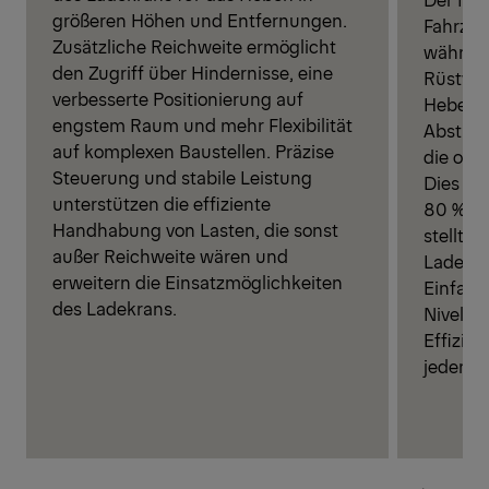
größeren Höhen und Entfernungen.
Fahrzeu
Zusätzliche Reichweite ermöglicht
während
den Zugriff über Hindernisse, eine
Rüstvor
verbesserte Positionierung auf
Hebelei
engstem Raum und mehr Flexibilität
Abstütz
auf komplexen Baustellen. Präzise
die opti
Steuerung und stabile Leistung
Dies ver
unterstützen die effiziente
80 %, ve
Handhabung von Lasten, die sonst
stellt d
außer Reichweite wären und
Ladekra
erweitern die Einsatzmöglichkeiten
Einfach
des Ladekrans.
Nivelli
Effizie
jeder Ba