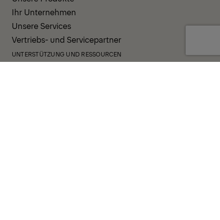
Ihr Unternehmen
Unsere Services
Vertriebs- und Servicepartner
UNTERSTÜTZUNG UND RESSOURCEN
PALDESK
Sofort verfügbar
Brand Portal
Fanshop
Operator Pool
ALLGEMEINE GESCHÄFTSBEDINGUNGEN
DATENSCHUTZRICHTLINIE
COOKIES
IMPRESSUM
HINWEISGEBERSYSTEM
VERHALTENSKODEX
VORFALLBENACHRICHTIGUNGSSYSTEM
UNTERNEHMENSRICHTLINIE
GOVERNANCE UND COMPLIANCE
© 2026 PALFINGER AG