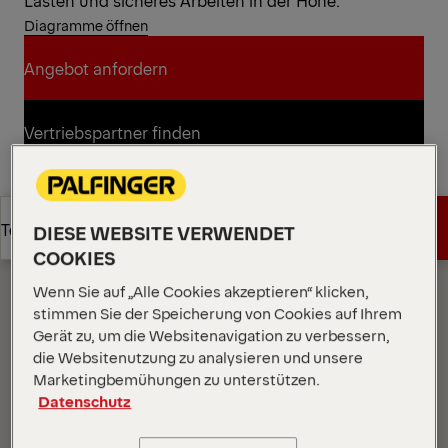
Lasten und sicheres Arbeiten in der Höhe.
Diagramme öffnen
Angebot anfordern
Angebot anfordern
Vertriebspartner finden
Vertriebspartner finden
Diagramme
Angebot anfordern
Technische Daten
DIESE WEBSITE VERWENDET
COOKIES
Wenn Sie auf „Alle Cookies akzeptieren“ klicken,
Angebot anfordern
Technische Daten
stimmen Sie der Speicherung von Cookies auf Ihrem
Gerät zu, um die Websitenavigation zu verbessern,
die Websitenutzung zu analysieren und unsere
Marketingbemühungen zu unterstützen.
Datenschutz