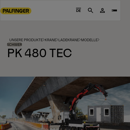
Go
to
DE
Search
main
content
Go
to
UNSERE PRODUKTE
KRANE
LADEKRANE
MODELLE
footer
SCHWER
PK 480 TEC
content