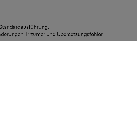
 Standardausführung.
nderungen, Irrtümer und Übersetzungsfehler
PRODUKTE UND
UNTERSTÜTZUNG UND
SERVICE
RESSOURCEN
Unsere Produkte
PALDESK
Ihr Unternehmen
Sofort verfügbar
Unsere Services
Brand Portal
Vertriebs- und
Fanshop
Servicepartner
Operator Pool