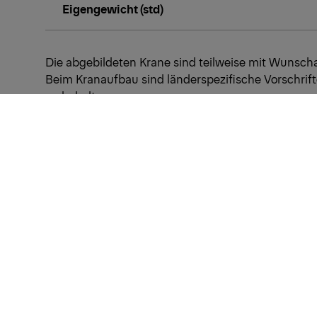
Eigengewicht (std)
Die abgebildeten Krane sind teilweise mit Wunsc
Beim Kranaufbau sind länderspezifische Vorschri
vorbehalten.