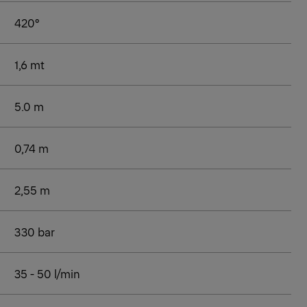
420°
1,6 mt
5.0 m
0,74 m
2,55 m
330 bar
35 - 50 l/min