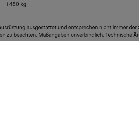
1.480 kg
hausrüstung ausgestattet und entsprechen nicht immer der
ften zu beachten. Maßangaben unverbindlich. Technische Ä
INFORMATIONEN ZUM
UNTERNEHMEN
Über uns
Neuigkeiten
Karriere
Investoren