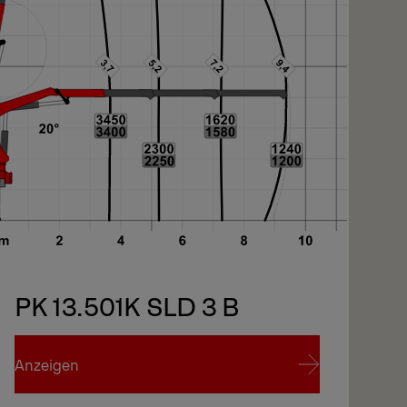
PK 13.501K SLD 3 B
Anzeigen
An