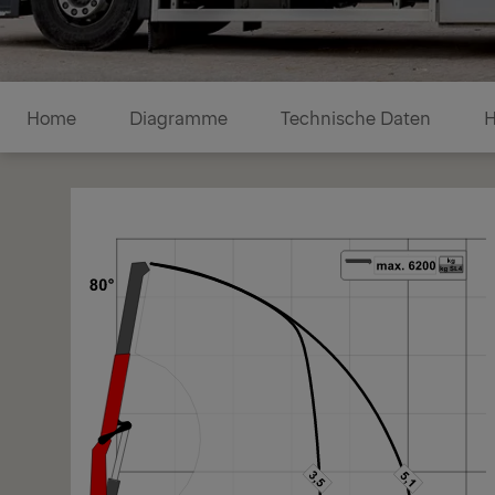
Diagramme
Home
Diagramme
Technische Daten
H
1/1