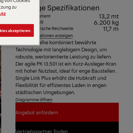
ng von Cookies
Wichtige Spezifikationen
tzung zu
utz
13,2 mt
Max. Hubmoment
6.200 kg
Max. Hubkraft
11,7 m
Max. hydraulische Reichweite
kies akzeptieren
Alle Spezifikationen anzeigen
Die SLD-Reihe kombiniert bewährte
Technologie mit langlebigem Design, um
robuste, wertorientierte Leistung zu liefern.
Der agile PK 13.501 ist ein Kurz-Ausleger-Kran
mit hoher Nutzlast, ideal für enge Baustellen.
Single Link Plus erhöht die Hubkraft und
Flexibilität für effizientes Laden in engen
städtischen Umgebungen.
Diagramme öffnen
Angebot anfordern
Angebot anfordern
Vertriebspartner finden