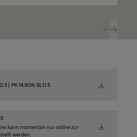
Anzeigen
An
Prev
Next
Prev
Next
D 3 | PK 14.501K SLD 5
LS
üre kann momentan nur online zur
stellt werden.