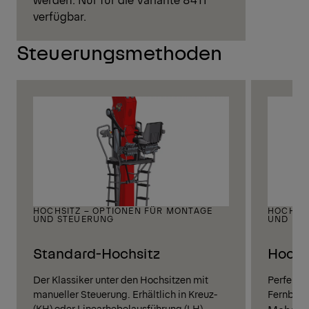
verfügbar.
Steuerungsmethoden
HOCHSITZ – OPTIONEN FÜR MONTAGE
HOCHST
UND STEUERUNG
UND FE
Standard-Hochsitz
Hochs
Der Klassiker unter den Hochsitzen mit
Perfekte
manueller Steuerung. Erhältlich in Kreuz-
Fernbedi
(KH) oder Linearhebelausführung (LH).