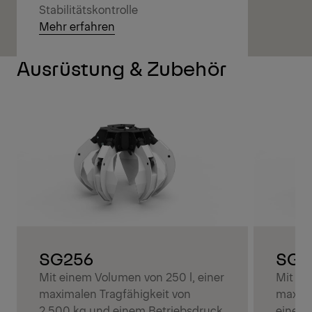
Stabilitätskontrolle
Mehr erfahren
Ausrüstung & Zubehör
SG256
SG3
Mit einem Volumen von 250 l, einer
Mit ei
maximalen Tragfähigkeit von
maxima
2.500 kg und einem Betriebsdruck
einem 