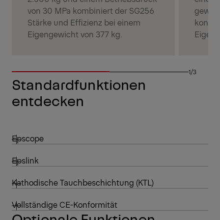
von 30 MPa kombiniert der SG256
gewähr
Stärke und Effizienz bei einem
konsta
Eigengewicht von 377 kg.
Eigeng
1/3
Standardfunktionen
entdecken
Epscope
Epslink
Kathodische Tauchbeschichtung (KTL)
Vollständige CE-Konformität
Optionale Funktionen