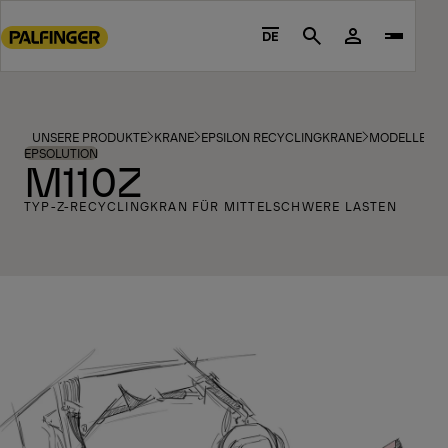
Go
to
DE
Search
main
content
Go
to
UNSERE PRODUKTE
KRANE
EPSILON RECYCLINGKRANE
MODELLE
footer
EPSOLUTION
M110Z
content
TYP-Z-RECYCLINGKRAN FÜR MITTELSCHWERE LASTEN