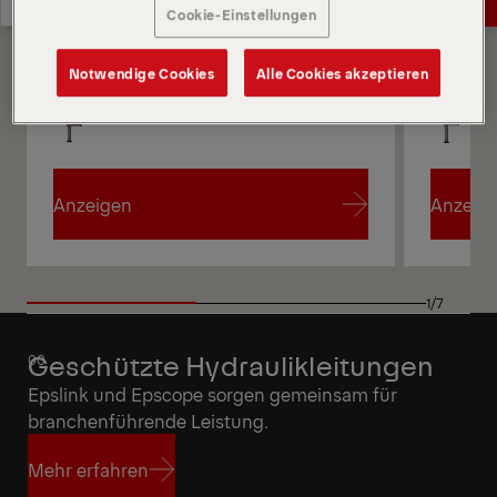
Cookie-Einstellungen
Angebot anfordern
Highlights
Notwendige Cookies
Alle Cookies akzeptieren
Anzeigen
Anzeig
Anzeigen
Anzeig
1/7
Geschützte Hydraulikleitungen
Epslink und Epscope sorgen gemeinsam für
branchenführende Leistung.
Mehr erfahren