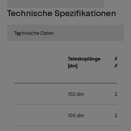
Technische Spezifikationen
Technische Daten
Teleskoplänge
Anzahl
[dm]
Aussc
102 dm
2
105 dm
2