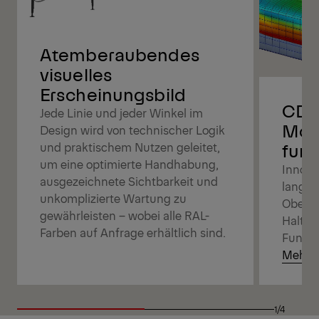
Atemberaubendes
visuelles
Erscheinungsbild
CDC,
Jede Linie und jeder Winkel im
Mod
Design wird von technischer Logik
funk
und praktischem Nutzen geleitet,
um eine optimierte Handhabung,
Innova
ausgezeichnete Sichtbarkeit und
langan
unkomplizierte Wartung zu
Oberfl
gewährleisten – wobei alle RAL-
Haltba
Farben auf Anfrage erhältlich sind.
Funktio
Mehr e
1/4