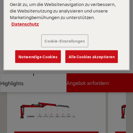
X120F verfügt über Epscope, Epslink und Epslight
Gerät zu, um die Websitenavigation zu verbessern,
sowie ein Doppelschwenksystem.
die Websitenutzung zu analysieren und unsere
*Je nach gewählter Variante und Ausrüstung.
Marketingbemühungen zu unterstützen.
Diagramme öffnen
Datenschutz
Angebot anfordern
Cookie-Einstellungen
Angebot anfordern
Vertriebspartner finden
Notwendige Cookies
Alle Cookies akzeptieren
Vertriebspartner finden
Diagramme
Angebot anfordern
Highlights
Angebot anfordern
Highlights