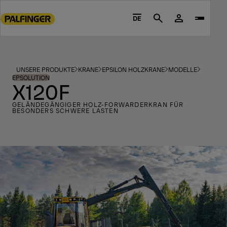
Go
to
DE
Search
main
content
Go
to
UNSERE PRODUKTE
KRANE
EPSILON HOLZKRANE
MODELLE
footer
EPSOLUTION
X120F
content
GELÄNDEGÄNGIGER HOLZ-FORWARDERKRAN FÜR
BESONDERS SCHWERE LASTEN