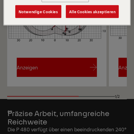
Notwendige Cookies
Alle Cookies akzeptieren
Anzeigen
Anzei
Anzeigen
Anzei
1/2
Präzise Arbeit, umfangreiche
Reichweite
Die P 480 verfügt über einen beeindruckenden 240°