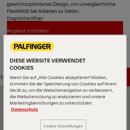
gewichtsoptimiertes Design, um unvergleichliche
Flexibilität bei Arbeiten zu bieten.
Diagramme öffnen
Angebot anfordern
Angebot anfordern
Vertriebspartner finden
DIESE WEBSITE VERWENDET
COOKIES
Vertriebspartner finden
Diagramme
Angebot anfordern
Technische Daten
Wenn Sie auf „Alle Cookies akzeptieren“ klicken,
stimmen Sie der Speicherung von Cookies auf Ihrem
Gerät zu, um die Websitenavigation zu verbessern,
Angebot anfordern
Technische Daten
die Websitenutzung zu analysieren und unsere
Marketingbemühungen zu unterstützen.
Datenschutz
Cookie-Einstellungen