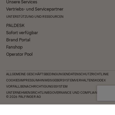
Unsere Services
Vertriebs- und Servicepartner
UNTERSTÜTZUNG UND RESSOURCEN
PALDESK
Sofort verfügbar
Brand Portal
Fanshop
Operator Pool
ALLGEMEINE GESCHÄFTSBEDINGUNGEN
DATENSCHUTZRICHTLINIE
COOKIES
IMPRESSUM
HINWEISGEBERSYSTEM
VERHALTENSKODEX
VORFALLBENACHRICHTIGUNGSSYSTEM
UNTERNEHMENSRICHTLINIE
GOVERNANCE UND COMPLIANCE
© 2026 PALFINGER AG
FOLLOW US