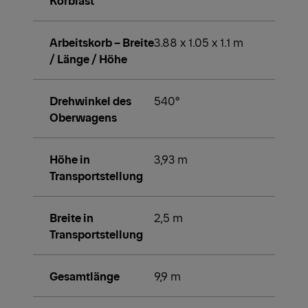
Arbeitskorb – Breite
3.88 x 1.05 x 1.1 m
/ Länge / Höhe
Drehwinkel des
540°
Oberwagens
Höhe in
3,93 m
Transportstellung
Breite in
2,5 m
Transportstellung
Gesamtlänge
9,9 m