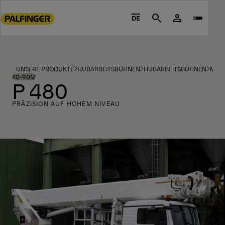
Go
to
DE
Search
main
content
Go
to
UNSERE PRODUKTE
HUBARBEITSBÜHNEN
HUBARBEITSBÜHNEN
MOD
footer
40-90M
P 480
content
PRÄZISION AUF HOHEM NIVEAU