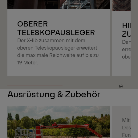
OBERER
HIN
TELESKOPAUSLEGER
ZUR
Der X-Jib zusammen mit dem
Dank 
oberen Teleskopausleger erweitert
erreic
die maximale Reichweite auf bis zu
oberha
19 Meter.
1/4
Ausrüstung & Zubehör
Mit ih
Design
Funkfe