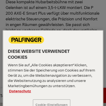
Diese kompakte Hubarbeitsbühne mit zwei
Gelenken ist auf einem 3,5-t-LKW montiert. Die P
200 AXE-E Smart Plus verfügt über multifunktionale
elektrische Steuerungen, die Präzision und Komfort
in engen Räumen gewährleisten. Sie passt sich
leicht an unebenes Gelände an, dank der vertikalen
Stabilisierungsfunktion, die drei Einrichtungsmodi
für maximale Sicherheit und Vielseitigkeit bietet.
Diagramme öffnen
DIESE WEBSITE VERWENDET
COOKIES
Angebot anfordern
Wenn Sie auf „Alle Cookies akzeptieren“ klicken,
stimmen Sie der Speicherung von Cookies auf Ihrem
Angebot anfordern
Vertriebspartner finden
Gerät zu, um die Websitenavigation zu verbessern,
die Websitenutzung zu analysieren und unsere
Marketingbemühungen zu unterstützen.
Vertriebspartner finden
Diagramme
Datenschutz
Angebot anfordern
Technische Daten
Cookie-Einstellungen