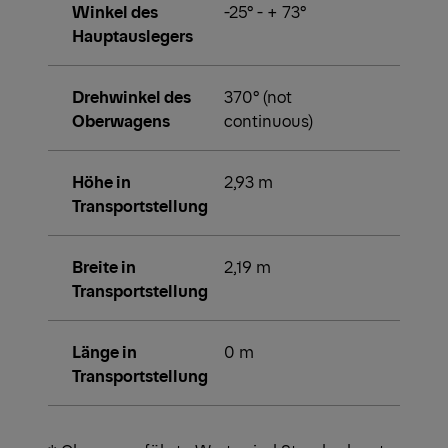
Winkel des
-25° - + 73°
Hauptauslegers
Drehwinkel des
370° (not
Oberwagens
continuous)
Höhe in
2,93 m
Transportstellung
Breite in
2,19 m
Transportstellung
Länge in
0 m
Transportstellung