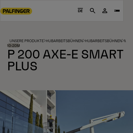
Go
to
DE
Search
main
content
Go
to
UNSERE PRODUKTE
HUBARBEITSBÜHNEN
HUBARBEITSBÜHNEN
MOD
footer
10-20M
P 200 AXE-E SMART
content
PLUS