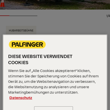
1/4
HUBARBEITSBÜHNE
Wichtige Spezifikationen
16 m
Arbeitshöhe
200 kg
Max. Korblast
DIESE WEBSITE VERWENDET
6,3 m
Horizontale Reichweite
COOKIES
Alle Spezifikationen anzeigen
Wendig und kompakt – ideal für schmale Gassen
Wenn Sie auf „Alle Cookies akzeptieren“ klicken,
und enge Straßen. Die Stütze bleibt vollständig
stimmen Sie der Speicherung von Cookies auf Ihrem
innerhalb der Fahrzeugkonturen, was ein sicheres
Gerät zu, um die Websitenavigation zu verbessern,
Arbeiten auch in engen Räumen ermöglicht. Ein
die Websitenutzung zu analysieren und unsere
Marketingbemühungen zu unterstützen.
langer Hubweg gleicht unebenes Gelände aus,
Datenschutz
während der rotierende Arbeitskorb Flexibilität und
Präzision im Einsatz gewährleistet.