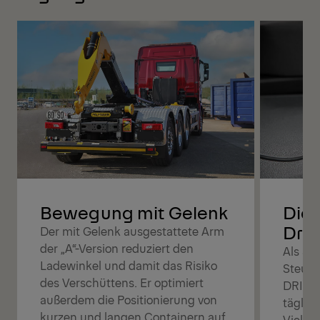
Bewegung mit Gelenk
Die 
Driv
Der mit Gelenk ausgestattete Arm
der „A“-Version reduziert den
Als Sp
Ladewinkel und damit das Risiko
Steuer
des Verschüttens. Er optimiert
DRIVE 
außerdem die Positionierung von
täglic
kurzen und langen Containern auf
Vielsei