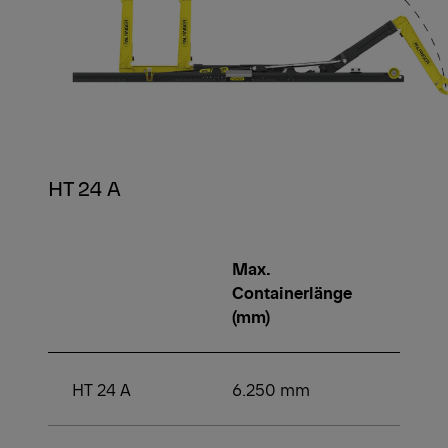
HT 24 A
Max.
Min.
Containerlänge
Conta
(mm)
(mm)
HT 24 A
6.250 mm
3.50