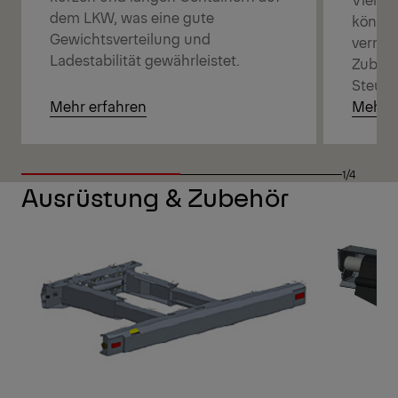
dem LKW, was eine gute
können
Gewichtsverteilung und
vernet
Ladestabilität gewährleistet.
Zubehö
Steuer
Mehr erfahren
Mehr e
1/4
Ausrüstung & Zubehör