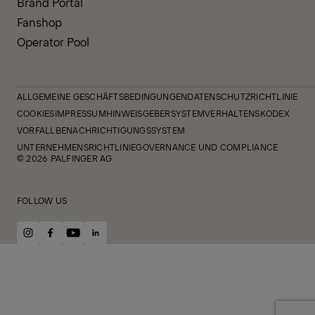
Brand Portal
Fanshop
Operator Pool
ALLGEMEINE GESCHÄFTSBEDINGUNGEN
DATENSCHUTZRICHTLINIE
COOKIES
IMPRESSUM
HINWEISGEBERSYSTEM
VERHALTENSKODEX
VORFALLBENACHRICHTIGUNGSSYSTEM
UNTERNEHMENSRICHTLINIE
GOVERNANCE UND COMPLIANCE
© 2026 PALFINGER AG
FOLLOW US
instagram
facebook
youtube
linkedin