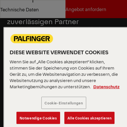
Vertriebspartner finden
Angebot anfordern
Technische Daten
Vielseitigkeit für einen
zuverlässigen Partner
Angebot anfordern
Technische Daten
Das Schiebearmsystem passt sich problemlos an
Container unterschiedlicher Längen an und bietet
Flexibilität für eine Vielzahl von Anwendungen.
Dieses intelligente Design gewährleistet eine
DIESE WEBSITE VERWENDET COOKIES
reibungslose, intuitive Bedienung, passt sich schnell
Wenn Sie auf „Alle Cookies akzeptieren“ klicken,
an unterschiedliche Anforderungen an und ist ein
stimmen Sie der Speicherung von Cookies auf Ihrem
verlässlicher Partner für effiziente und zuverlässige
Gerät zu, um die Websitenavigation zu verbessern, die
Leistung.
Websitenutzung zu analysieren und unsere
Marketingbemühungen zu unterstützen.
Datenschutz
Mehr erfahren
Cookie-Einstellungen
Mehr erfahren
Notwendige Cookies
Alle Cookies akzeptieren