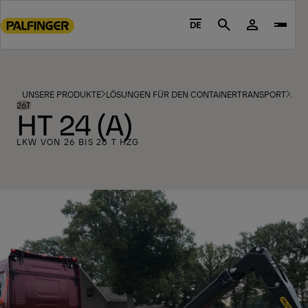
Go
to
DE
Search
main
content
Go
to
UNSERE PRODUKTE
LÖSUNGEN FÜR DEN CONTAINERTRANSPORT
ABR
footer
26T
HT 24 (A)
content
LKW VON 26 BIS 28 T HZG