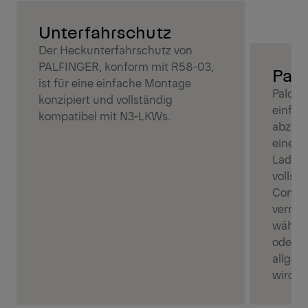
Unterfahrschutz
Der Heckunterfahrschutz von
PALFINGER, konform mit R58-03,
Palc
ist für eine einfache Montage
Palcov
konzipiert und vollständig
einfac
kompatibel mit N3-LKWs.
abzude
eine s
Ladung
vollst
Contai
verring
währen
oder h
allgem
wird.