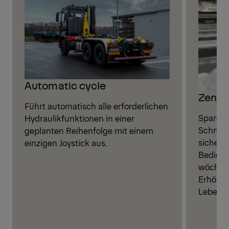
Automatic cycle
Zentr
Führt automatisch alle erforderlichen
Sparen S
Hydraulikfunktionen in einer
Schmier
geplanten Reihenfolge mit einem
sichere
einzigen Joystick aus.
Bediene
wöchent
Erhöhun
Lebensd