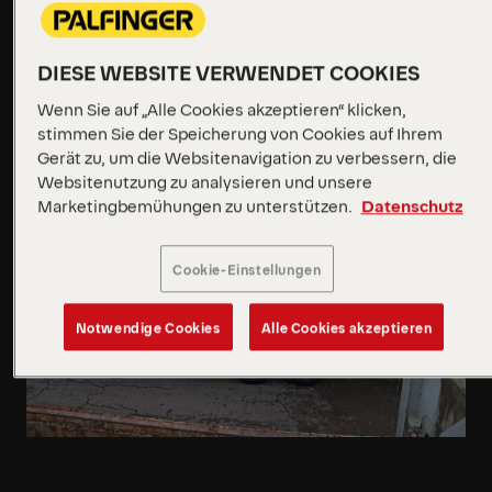
Bedingungen konzipiert, kann festsitzende
Container mühelos befreien und einen
reibungslosen Betriebsablauf gewährleisten.
DIESE WEBSITE VERWENDET COOKIES
Mehr erfahren
Wenn Sie auf „Alle Cookies akzeptieren“ klicken,
stimmen Sie der Speicherung von Cookies auf Ihrem
Gerät zu, um die Websitenavigation zu verbessern, die
Mehr erfahren
Websitenutzung zu analysieren und unsere
Marketingbemühungen zu unterstützen.
Datenschutz
Cookie-Einstellungen
Notwendige Cookies
Alle Cookies akzeptieren