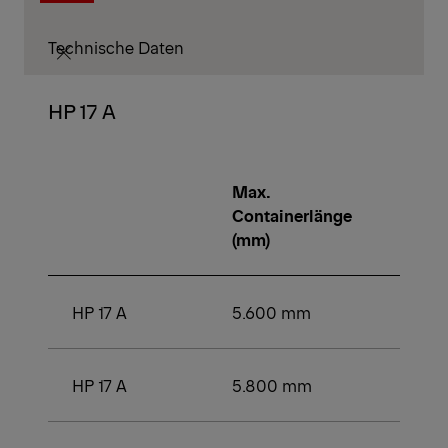
Technische Daten
HP 17 A
Max.
Min.
Containerlänge
Conta
(mm)
(mm)
HP 17 A
5.600 mm
3.750
HP 17 A
5.800 mm
3.750