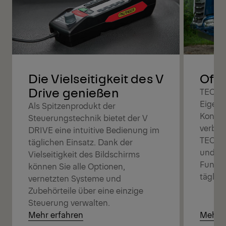
Offe
Die Vielseitigkeit des V
Drive genießen
TEC is
Eigent
Als Spitzenprodukt der
Konfig
Steuerungstechnik bietet der V
verbes
DRIVE eine intuitive Bedienung im
TEC-St
täglichen Einsatz. Dank der
und je
Vielseitigkeit des Bildschirms
Funkti
können Sie alle Optionen,
täglic
vernetzten Systeme und
Zubehörteile über eine einzige
Steuerung verwalten.
Mehr erfahren
Mehr e