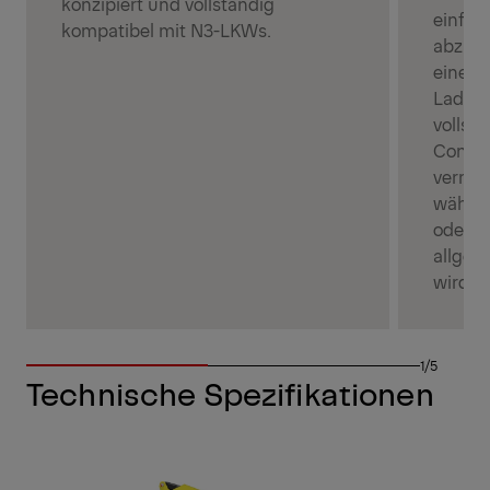
konzipiert und vollständig
einfac
kompatibel mit N3-LKWs.
abzude
eine s
Ladung
vollst
Contai
verring
währen
oder h
allgem
wird.
1/5
Technische Spezifikationen