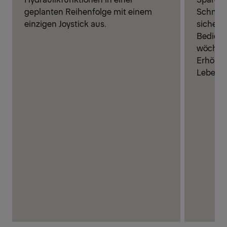
Schmier
geplanten Reihenfolge mit einem
sichere
einzigen Joystick aus.
Bediene
wöchent
Erhöhun
Lebensd