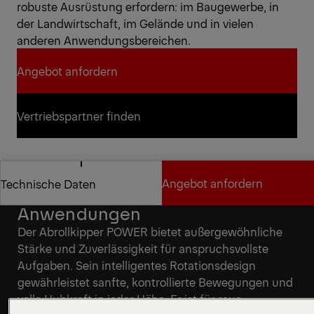
robuste Ausrüstung erfordern: im Baugewerbe, in
der Landwirtschaft, im Gelände und in vielen
anderen Anwendungsbereichen.
Angebot anfordern
Angebot anfordern
Vertriebspartner finden
Vertriebspartner finden
Angebot anfordern
Technische Daten
Konzipiert für anspruchsvolle
Anwendungen
Angebot anfordern
Technische Daten
Der Abrollkipper POWER bietet außergewöhnliche
Stärke und Zuverlässigkeit für anspruchsvollste
Aufgaben. Sein intelligentes Rotationsdesign
gewährleistet sanfte, kontrollierte Bewegungen und
volle Hubkraft in jeder Höhe. Er ist für raue