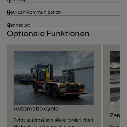
Lkw-can-kommunikation
Connected
Optionale Funktionen
Automatic cycle
Zentr
Führt automatisch alle erforderlichen
Sparen S
Hydraulikfunktionen in einer