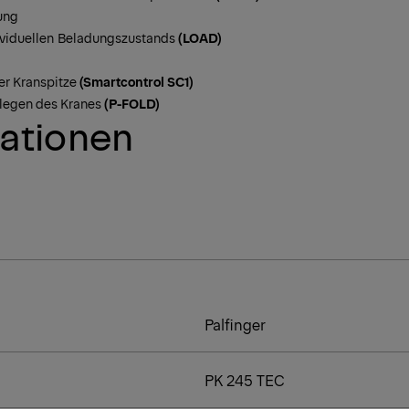
ung
viduellen
Beladungszustands
(LOAD)
er Kranspitze
(Smartcontrol SC1)
legen des Kranes
(P-FOLD)
kationen
Palfinger
PK 245 TEC