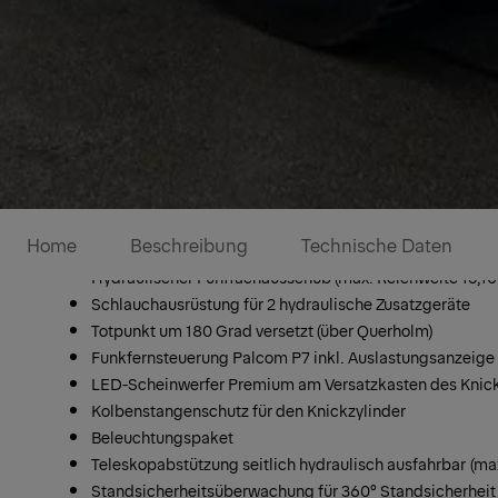
PK 245 TEC Kran/Ki
Home
Beschreibung
Technische Daten
Hydraulischer Fünffachausschub (max. Reichweite 15,10
Schlauchausrüstung für 2 hydraulische Zusatzgeräte
Totpunkt um 180 Grad versetzt (über Querholm)
Funkfernsteuerung Palcom P7 inkl. Auslastungsanzeige
LED-Scheinwerfer Premium am Versatzkasten des Knic
Kolbenstangenschutz für den Knickzylinder
Beleuchtungspaket
Teleskopabstützung seitlich hydraulisch ausfahrbar
(ma
Standsicherheitsüberwachung für 360° Standsicherheit 