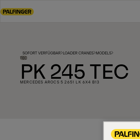
Go
to
main
content
Go
to
footer
SOFORT VERFÜGBAR
LOADER CRANES
MODELS
content
TEC
PK 245 TEC
MERCEDES AROCS 5 2651 LK 6X4 B13