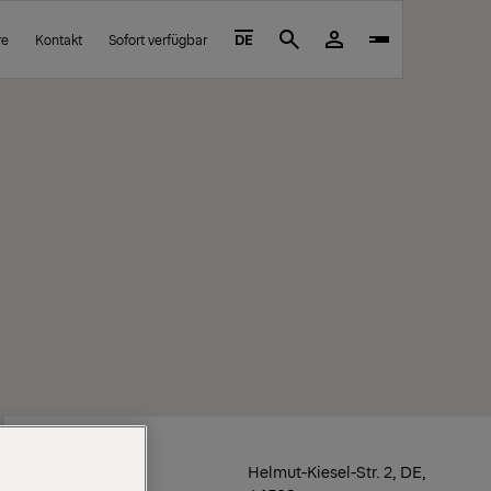
re
Kontakt
Sofort verfügbar
DE
Search
Standort
Helmut-Kiesel-Str. 2, DE,