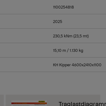
1100254818
We
2025
We
230,5 kNm (23,5 mt)
15,10 m / 1.130 kg
KH Kipper 4600x2410x1100
Traglastdiagra