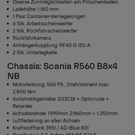
Diverse Zurrmöglichkeiten am Pritschenboden
Ladehöhe: 1.180 mm
1 Paar Container-Verriegelungen
6 Stk. Arbeitsscheinwerfer
2 Stk. Rückfahrscheinwerfer
Rückfahrkamera
Anhängerkupplung: RF40 G 150 A
2 Stk. Unterlegkeile
Chassis: Scania R560 B8x4
NB
Motorleistung: 560 PS , Drehmoment max.
2.800 Nm
Automatikgetriebe: G33CM + Opticruise +
Retarder
Achsabstände: 1.990mm 2.960mm + 1.350mm
Luftfederung an allen Achsen
Kraftstofftank 395l / AD-Blue 80l
Bereifung 1. & 2. Achse 385/65 R22.5