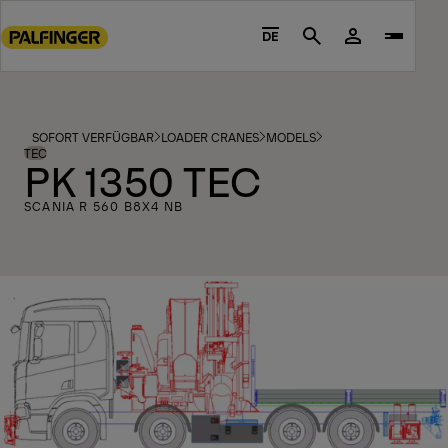
Go
to
DE
Search
main
content
Go
to
SOFORT VERFÜGBAR
LOADER CRANES
MODELS
footer
TEC
PK 1350 TEC
content
SCANIA R 560 B8X4 NB