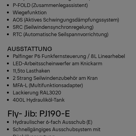
P-FOLD (Zusammenlegassistent)
Wiegefunktion
AOS (Aktives Schwingungsdämpfungssystem)
SRC (Seilwindensynchronregelung)
RTC (Automatische Seilspannvorrichtung)
AUSSTATTUNG
Palfinger P6 Funkfernsteuerung / 8L Linearhebel
LED-Arbeitsscheinwerfer am Knickarm
11,5to Lasthaken
2 Strang Seilwindenzubehör am Kran
MFA-L (Multifunktionsadapter)
Lackierung RAL3020
400L Hydrauliköl-Tank
Fly- Jib: PJ190-E
Hydraulischer 6-fach Ausschub (E)
Schnellgängiges Ausschubsystem mit