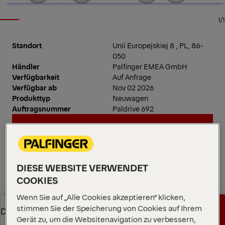
1/1
Standort
Unii Europejskiej 8 , PL, 86-
050
Händler
Palfinger EMEA GmbH
Verfügbarkeit
Auf Anfrage
Verfügbar ab
Nov 02 2026
Produkttyp
Neuwagen
Auftragsnummer
Paldrive 692
Händler kontaktieren
Händler kontaktieren
Händler anrufen
DIESE WEBSITE VERWENDET
COOKIES
Händler anrufen
Wenn Sie auf „Alle Cookies akzeptieren“ klicken,
Kran: PK 1350 TEC
stimmen Sie der Speicherung von Cookies auf Ihrem
Angebot anfordern
Downloads
HYDRAULIK & TECHNIK
Gerät zu, um die Websitenavigation zu verbessern,