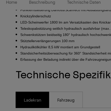
Home
Beschreibung
Technische Daten
Schlauchausrüstung für 2 hydraulische Zusatzgeräte
Funkfernsteuerung Danfoss/Scanreco mit Auslastungsanz
Knickzylinderschutz
LED-Scheinwerfer 1800 lm am Versatzkasten des Knicka
Teleskopabstützung seitlich hydraulisch ausfahrbar
(max. 
Schwenkstützen beidseitig 180° hydraulisch hochschwen
Stütztellerverlängerungen 100 mm
Hydraulikölkühler 8,5 kW montiert am Grundgestell
Standsicherheitsüberwachung für 360° Standsicherheit mit
1/10
Erfassung der Beladung indirekt über die Fahrzeugneigu
Technische Spezifi
Ladekran
Fahrzeug