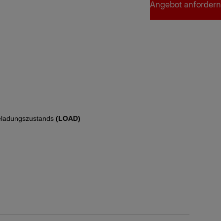
Angebot anfordern
Angebot anfordern
iter
ladungszustands
(LOAD)
iter