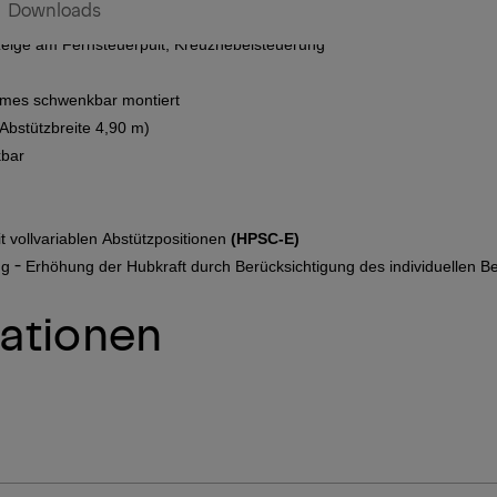
Downloads
eige
am Fernsteuerpult,
Kreuzhebelsteuerung
rmes
schwenkbar montiert
Abstützbreite 4,90 m)
kbar
We
 vollvariablen
Abstützpositionen
(HPSC-E)
-
ng
Erhöhung der Hubkraft durch Berücksichtigung
des individuellen
Be
We
kationen