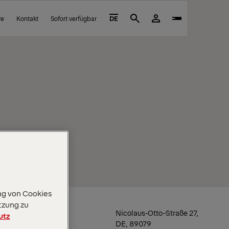
re
Kontakt
Sofort verfügbar
DE
Search
ng von Cookies
tzung zu
Standort
Nicolaus-Otto-Straße 27,
utz
DE, 89079