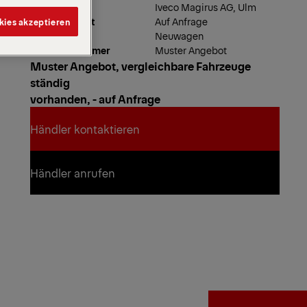
Händler
Iveco Magirus AG, Ulm
Verfügbarkeit
Auf Anfrage
kies akzeptieren
Produkttyp
Neuwagen
Auftragsnummer
Muster Angebot
Muster Angebot,
vergleichbare Fahrzeuge
ständig
vorhanden,
- auf Anfrage
Händler kontaktieren
Händler kontaktieren
Händler anrufen
Händler anrufen