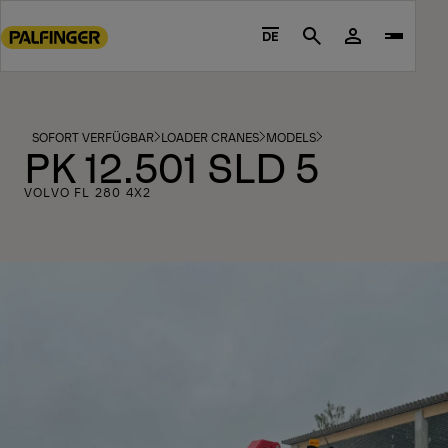
Go
to
DE
Search
main
content
Go
to
SOFORT VERFÜGBAR
LOADER CRANES
MODELS
PK 12.501 SLD 5
footer
content
VOLVO FL 280 4X2