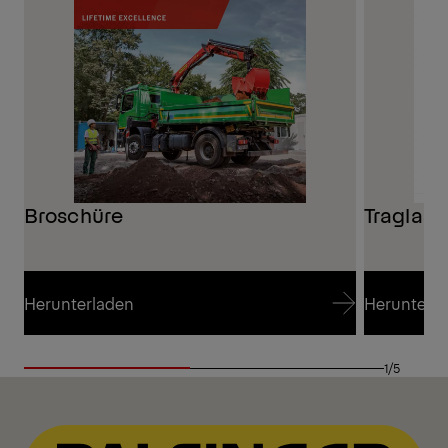
Broschüre
Traglas
Herunterladen
Herunterl
Herunterladen
Herunterl
1/5