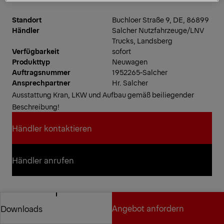
Standort
Buchloer Straße 9, DE, 86899
Händler
Salcher Nutzfahrzeuge/LNV
Trucks, Landsberg
Verfügbarkeit
sofort
Produkttyp
Neuwagen
Auftragsnummer
1952265-Salcher
Ansprechpartner
Hr. Salcher
Ausstattung Kran, LKW und Aufbau gemäß beiliegender
Beschreibung!
Händler kontaktieren
Händler kontaktieren
Händler anrufen
Händler anrufen
Zustand:
NEU ohne Erstzulassung!
Angebot anfordern
Downloads
Preis auf Anfrage!