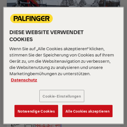
DIESE WEBSITE VERWENDET
COOKIES
Wenn Sie auf „Alle Cookies akzeptieren“ klicken,
stimmen Sie der Speicherung von Cookies auf Ihrem
Gerät zu, um die Websitenavigation zu verbessern,
die Websitenutzung zu analysieren und unsere
PK 24.001 SLD5
Marketingbemühungen zu unterstützen.
Datenschutz
Scania G 420 B6x2*4 NB
Cookie-Einstellungen
NEUWAGEN
AUF ANFRAGE
Notwendige Cookies
Alle Cookies akzeptieren