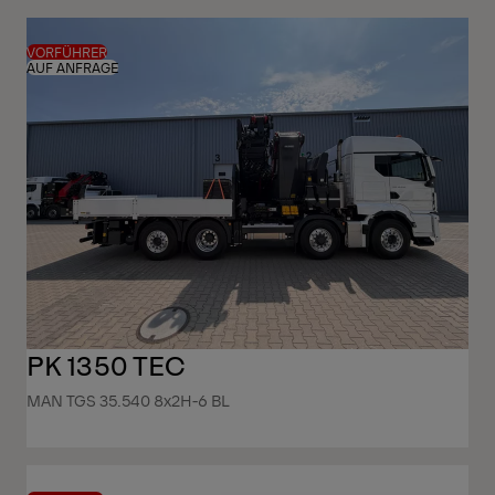
VORFÜHRER
AUF ANFRAGE
PK 1350 TEC
MAN TGS 35.540 8x2H-6 BL