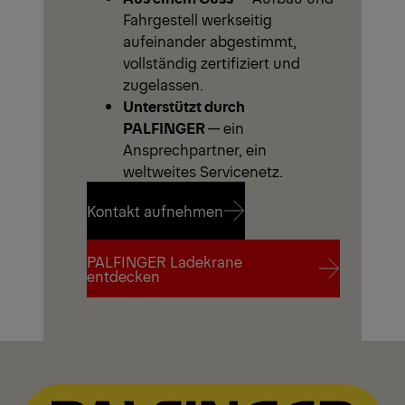
Fahrgestell werkseitig
aufeinander abgestimmt,
vollständig zertifiziert und
zugelassen.
Unterstützt durch
PALFINGER
— ein
Ansprechpartner, ein
weltweites Servicenetz.
Kontakt aufnehmen
PALFINGER Ladekrane
Kontakt aufnehmen
entdecken
PALFINGER Ladekrane
entdecken