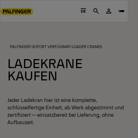
Go
to
DE
Search
main
content
Go
to
PALFINGER
SOFORT VERFÜGBAR
LOADER CRANES
footer
content
LADEKRANE
KAUFEN
Jeder Ladekran hier ist eine komplette,
schlüsselfertige Einheit, ab Werk abgestimmt und
zertifiziert — einsatzbereit bei Lieferung, ohne
Aufbauzeit.