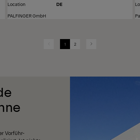
Location
DE
Lo
PALFINGER GmbH
Pa
1
2
Previous
Next
de
hne
er Vorführ-