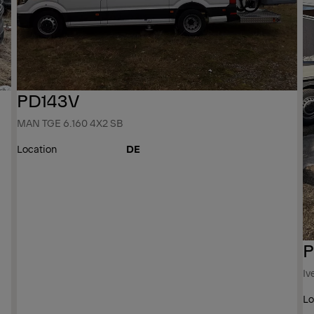
PD143V
MAN TGE 6.160 4X2 SB
Location
DE
P
Iv
Lo