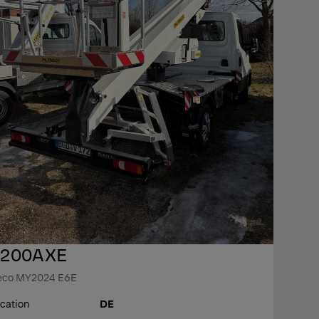
200AXE
eco MY2024 E6E
cation
DE