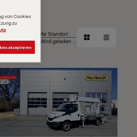
ng von Cookies
tzung zu
utz
TIEREN
Ihr Standort :
CH
Rasteransicht
Listenansich
Wird geladen …
kies akzeptieren
Rasteransicht
Listenansich
EUWAGEN
FORT