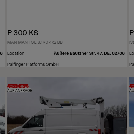
P 300 KS
P
MAN MAN TGL 8.190 4x2 BB
Iv
08
Location
Äußere Bautzner Str. 47, DE, 02708
Lo
Palfinger Platforms GmbH
Pa
VORFÜHRER
V
AUF ANFRAGE
AU