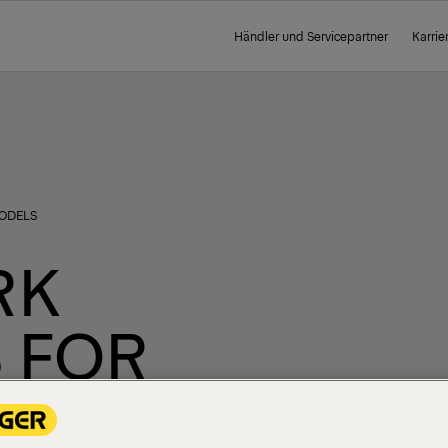
Händler und Servicepartner
Karrie
ODELS
RK
 FOR