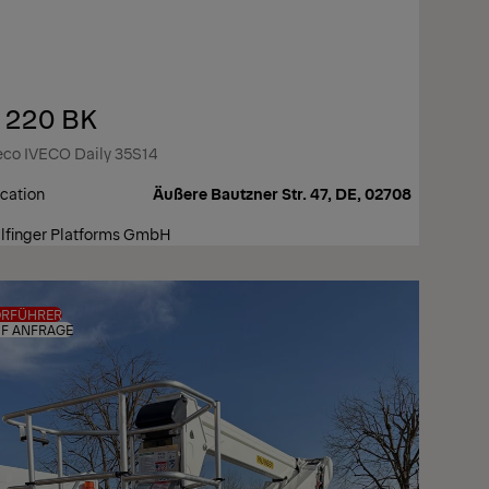
 220 BK
eco IVECO Daily 35S14
cation
Äußere Bautzner Str. 47, DE, 02708
lfinger Platforms GmbH
ORFÜHRER
F ANFRAGE