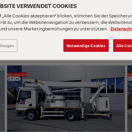
EBSITE VERWENDET COOKIES
 „Alle Cookies akzeptieren“ klicken, stimmen Sie der Speicheru
rät zu, um die Websitenavigation zu verbessern, die Websitenu
 und unsere Marketingbemühungen zu unterstützen.
Datensch
SOR
NA
ellungen
Notwendige Cookies
Alle Coo
NEUWAGEN
N
SOFORT
SO