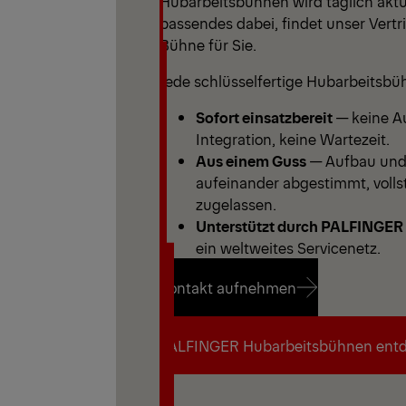
Hubarbeitsbühnen wird täglich aktual
passendes dabei, findet unser Vertr
Bühne für Sie.
Jede schlüsselfertige Hubarbeitsbüh
Sofort einsatzbereit
— keine Au
Integration, keine Wartezeit.
Aus einem Guss
— Aufbau und 
aufeinander abgestimmt, vollst
zugelassen.
Unterstützt durch PALFINGER
ein weltweites Servicenetz.
Kontakt aufnehmen
Kontakt aufnehmen
PALFINGER Hubarbeitsbühnen ent
PALFINGER Hubarbeitsbühnen ent