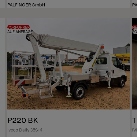
PALFINGER GmbH
P
VORFÜHRER
N
AUF ANFRAGE
SO
P220 BK
T
Iveco Daily 35S14
IV