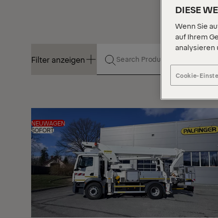
DIESE W
Wenn Sie auf
auf Ihrem Ge
analysieren
Filter anzeigen
Cookie-Einst
Filter anzeigen
NEUWAGEN
SOFORT