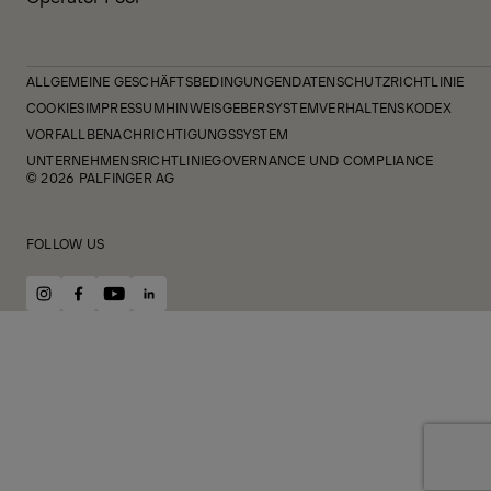
ALLGEMEINE GESCHÄFTSBEDINGUNGEN
DATENSCHUTZRICHTLINIE
COOKIES
IMPRESSUM
HINWEISGEBERSYSTEM
VERHALTENSKODEX
VORFALLBENACHRICHTIGUNGSSYSTEM
UNTERNEHMENSRICHTLINIE
GOVERNANCE UND COMPLIANCE
© 2026 PALFINGER AG
FOLLOW US
instagram
facebook
youtube
linkedin