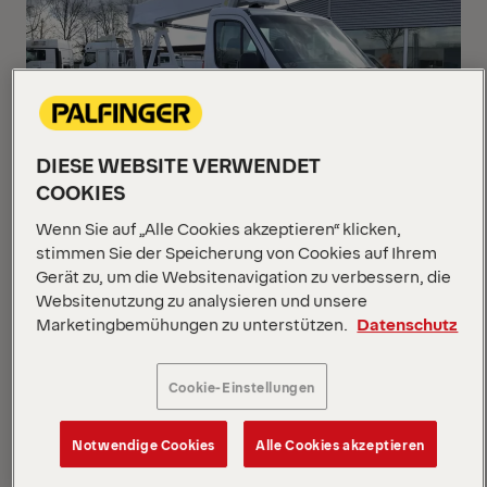
DIESE WEBSITE VERWENDET
COOKIES
Wenn Sie auf „Alle Cookies akzeptieren“ klicken,
stimmen Sie der Speicherung von Cookies auf Ihrem
P 250 BK
Gerät zu, um die Websitenavigation zu verbessern, die
Websitenutzung zu analysieren und unsere
Mercedes Sprinter 315 CDI
Marketingbemühungen zu unterstützen.
Datenschutz
Cookie-Einstellungen
NEUWAGEN
SOFORT
Notwendige Cookies
Alle Cookies akzeptieren