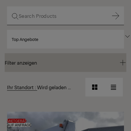
Filter anzeigen
SORTIEREN
Filter anzeigen
NACH
Filter anzeigen
Filter anzeigen
Ihr Standort :
Wird geladen …
Rasteransicht
Listena
Rasteransicht
Listena
MIETGERÄT
AUF ANFRAGE