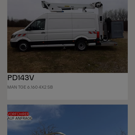
PD143V
MAN TGE 6.160 4X2 SB
VORFÜHRER
AUF ANFRAGE