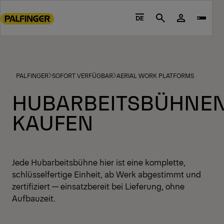
Go
to
DE
Search
main
content
Go
to
PALFINGER
SOFORT VERFÜGBAR
AERIAL WORK PLATFORMS
footer
content
HUBARBEITSBÜHNE
KAUFEN
Jede Hubarbeitsbühne hier ist eine komplette,
schlüsselfertige Einheit, ab Werk abgestimmt und
zertifiziert — einsatzbereit bei Lieferung, ohne
Aufbauzeit.