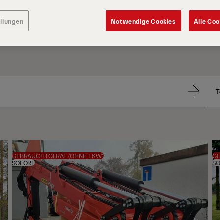
ellungen
Notwendige Cookies
Alle Coo
SOR
NA
GEBRAUCHTGERÄT (OHNE LKW)
G
SOFORT
SO