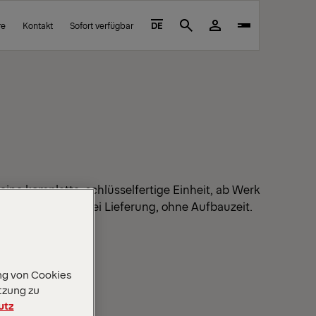
re
Kontakt
Sofort verfügbar
DE
Search
 eine komplette, schlüsselfertige Einheit, ab Werk
 — einsatzbereit bei Lieferung, ohne Aufbauzeit.
ng von Cookies
tzung zu
utz