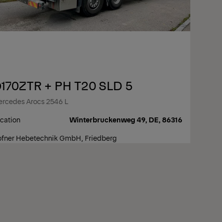
170ZTR + PH T20 SLD 5
rcedes Arocs 2546 L
cation
Winterbruckenweg 49, DE, 86316
fner Hebetechnik GmbH, Friedberg