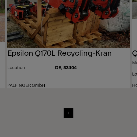
Epsilon Q170L Recycling-Kran
Q
Me
Location
DE, 83404
Lo
PALFINGER GmbH
Ho
1