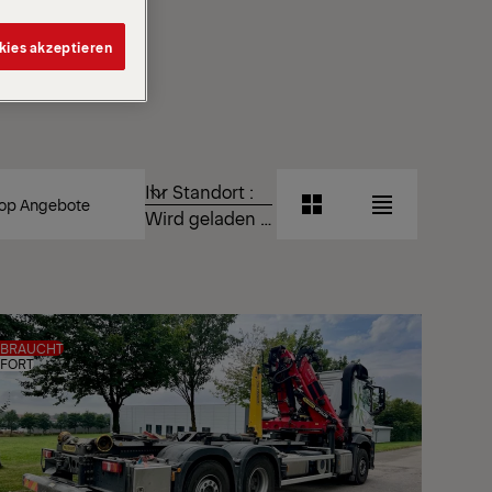
kies akzeptieren
TIEREN
Ihr Standort :
CH
Rasteransicht
Listenansich
Wird geladen …
Rasteransicht
Listenansich
EBRAUCHT
FORT