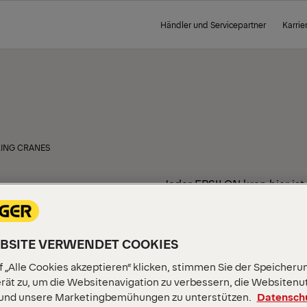
Händler und Servicepartner
Karrie
LING CRANES
LZ-,
Jeder EPSILON kran hier ist
abgestimmt und zertifiziert
- UND
EBSITE VERWENDET COOKIES
CHAFT
 „Alle Cookies akzeptieren“ klicken, stimmen Sie der Speicheru
rät zu, um die Websitenavigation zu verbessern, die Websitenu
 und unsere Marketingbemühungen zu unterstützen.
Datensch