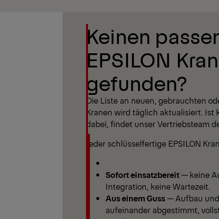
Filter anzeigen
Keinen passe
Filter anzeigen
EPSILON Kran
gefunden?
Die Liste an neuen, gebrauchten o
Kranen wird täglich aktualisiert. Is
dabei, findet unser Vertriebsteam d
Jeder schlüsselfertige EPSILON Kran
Sofort einsatzbereit
— keine Au
Integration, keine Wartezeit.
Aus einem Guss
— Aufbau und 
aufeinander abgestimmt, vollst