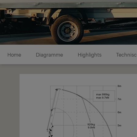
Diagramme
Home
Diagramme
Highlights
Technisc