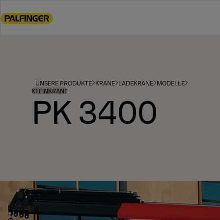
Go
to
main
content
Go
to
footer
UNSERE PRODUKTE
KRANE
LADEKRANE
MODELLE
content
KLEINKRANE
PK 3400