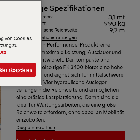
Wichtige Spezifikationen
3,1 mt
Max. Hubmoment
990 kg
Max. Hubkraft
9,7 m
Max. hydraulische Reichweite
Alle Spezifikationen anzeigen
ng von Cookies
Unsere High Performance-Produktreihe
tzung zu
utz
wurde für maximale Leistung, Ausdauer und
Kontrolle entwickelt. Der kompakte und
dennoch vielseitige PK 3400 bietet eine hohe
kies akzeptieren
Reichweite und eignet sich für mittelschwere
Fahrzeuge. Vier hydraulische Ausleger
verlängern die Reichweite und ermöglichen
eine präzise Lastplatzierung. Damit sind sie
ideal für Wartungsarbeiten, die eine große
Reichweite erfordern, ohne dabei an Mobilität
einzubüßen.
Diagramme öffnen