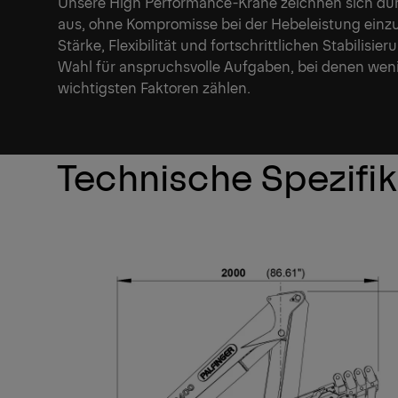
Unsere High Performance-Krane zeichnen sich du
aus, ohne Kompromisse bei der Hebeleistung einz
Stärke, Flexibilität und fortschrittlichen Stabilisi
Wahl für anspruchsvolle Aufgaben, bei denen weni
wichtigsten Faktoren zählen.
Technische Spezifi