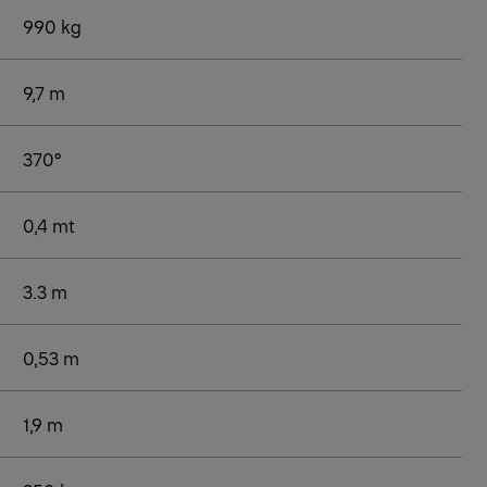
990 kg
9,7 m
370°
0,4 mt
3.3 m
0,53 m
1,9 m