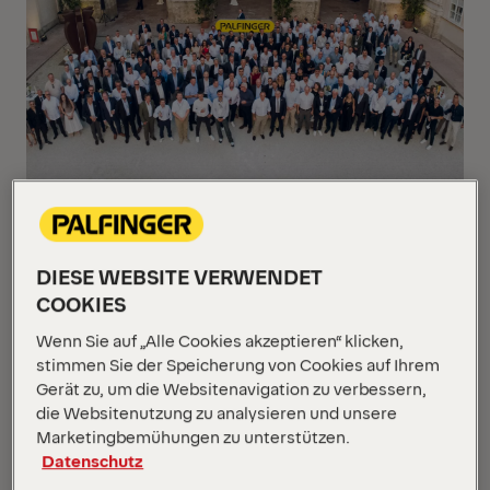
↗ Zusammenarbeit ist die Basis für den
nachhaltigen Erfolg von PALFINGER (c) PALFINGER
DIESE WEBSITE VERWENDET
COOKIES
Mit der EMEA Sales and Service Conference 2026
Wenn Sie auf „Alle Cookies akzeptieren“ klicken,
hat PALFINGER in der vergangenen Woche in
stimmen Sie der Speicherung von Cookies auf Ihrem
Salzburg zentrale Impulse für die weitere
Gerät zu, um die Websitenavigation zu verbessern,
strategische Ausrichtung gesetzt und
die Websitenutzung zu analysieren und unsere
Marketingbemühungen zu unterstützen.
den Schulterschluss im internationalen
Datenschutz
Partnernetzwerk gestärkt. Die Veranstaltung
brachte