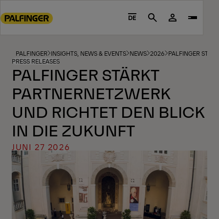
Go
to
DE
Search
main
content
Go
PALFINGER
INSIGHTS, NEWS & EVENTS
NEWS
2026
PALFINGER STRE
PRESS RELEASES
to
PALFINGER STÄRKT
footer
PARTNERNETZWERK
content
UND RICHTET DEN BLICK
IN DIE ZUKUNFT
JUNI 27 2026