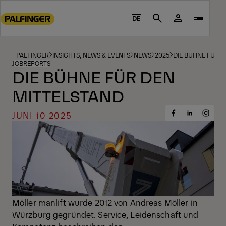
Go
to
DE
Search
main
content
Go
PALFINGER
INSIGHTS, NEWS & EVENTS
NEWS
2025
DIE BÜHNE FÜR D
JOBREPORTS
to
DIE BÜHNE FÜR DEN
footer
MITTELSTAND
content
JUNI 10 2025
Share
Share
Share
on
on
on
Facebook
Insta
LinkedIn
Möller manlift wurde 2012 von Andreas Möller in
Würzburg gegründet. Service, Leidenschaft und