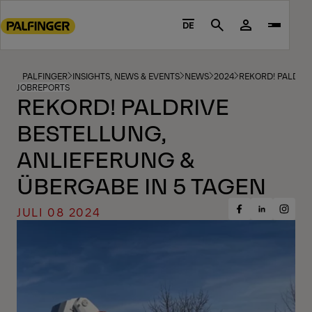
Go
to
DE
Search
main
content
Go
PALFINGER
INSIGHTS, NEWS & EVENTS
NEWS
2024
REKORD! PALDRIV
JOBREPORTS
to
REKORD! PALDRIVE
footer
BESTELLUNG,
content
ANLIEFERUNG &
ÜBERGABE IN 5 TAGEN
JULI 08 2024
Share
Share
Share
on
on
on
Facebook
Insta
LinkedIn