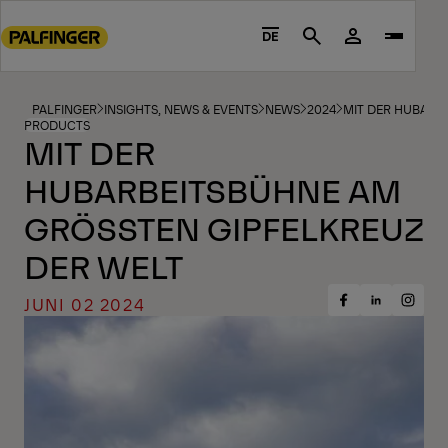
Go
to
DE
Search
main
content
Go
PALFINGER
INSIGHTS, NEWS & EVENTS
NEWS
2024
MIT DER HUBARB
PRODUCTS
to
MIT DER
footer
HUBARBEITSBÜHNE AM
content
GRÖSSTEN GIPFELKREUZ D
ER WELT
JUNI 02 2024
Share
Share
Share
on
on
on
Facebook
Insta
LinkedIn