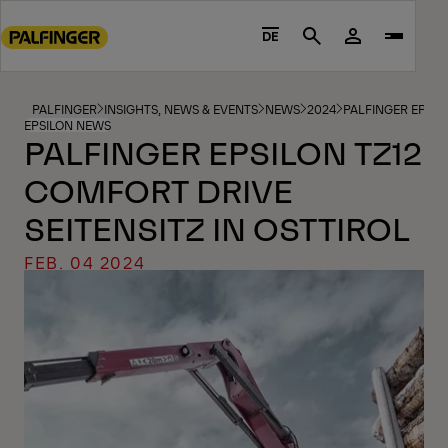
Go
to
DE
Search
main
content
Go
PALFINGER
INSIGHTS, NEWS & EVENTS
NEWS
2024
PALFINGER EPSIL
EPSILON NEWS
to
PALFINGER EPSILON TZ12
footer
COMFORT DRIVE
content
SEITENSITZ IN OSTTIROL
FEB. 04 2024