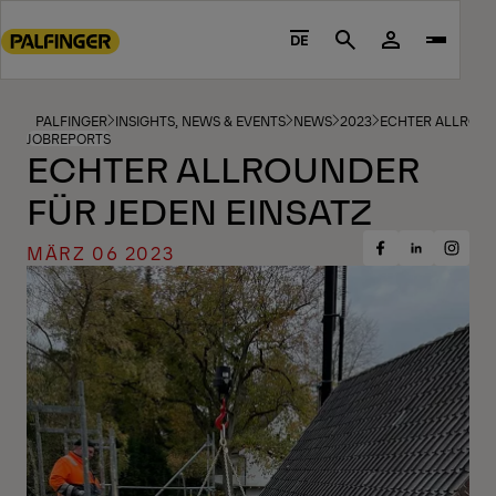
Go
to
DE
Search
main
content
Go
PALFINGER
INSIGHTS, NEWS & EVENTS
NEWS
2023
ECHTER ALLROUN
JOBREPORTS
to
ECHTER ALLROUNDER
footer
FÜR JEDEN EINSATZ
content
MÄRZ 06 2023
Share
Share
Share
on
on
on
Facebook
Insta
LinkedIn