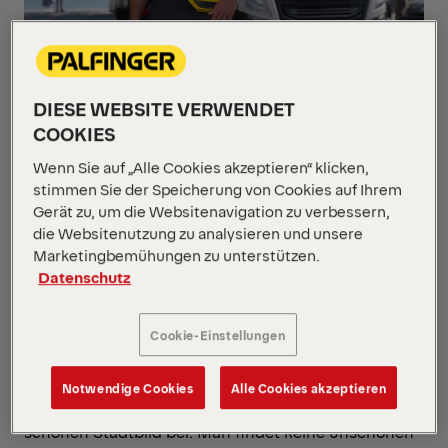
Ein normaler Arbeitstag für den Portugiesen Nuno
DIESE WEBSITE VERWENDET
Dias beginnt mit der Fahrt zur Stadtverwaltung von
COOKIES
Lissabon. Seit acht Jahren ist er ein geschätztes
Mitglied des Teams und seit 7 Jahren verantwortlich
Wenn Sie auf „Alle Cookies akzeptieren“ klicken,
für die Bedienung des EPSILON C70G hinsichtlich
stimmen Sie der Speicherung von Cookies auf Ihrem
Müllentsorgung.
Gerät zu, um die Websitenavigation zu verbessern,
die Websitenutzung zu analysieren und unsere
Marketingbemühungen zu unterstützen.
Abfallwirtschaft in Lissabon
Datenschutz
Lissabon hatte sich dank seines einzigartigen
Mülltrennsystems und des EPSILON Krans einer
Cookie-Einstellungen
Transformation unterzogen. Unter der Erde
verborgen, wird, mit Hilfe des EPSILON C70G Müll
Notwendige Cookies
Alle Cookies akzeptieren
eingesammelt und trägt so zu einem sauberen und
schönen Stadtbild bei. Man findet keine unschönen