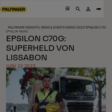
Go
to
DE
Search
main
content
Go
PALFINGER
INSIGHTS, NEWS & EVENTS
NEWS
2023
EPSILON C70G: S
EPSILON NEWS
to
EPSILON C70G:
footer
SUPERHELD VON
content
LISSABON
JUNI 22 2023