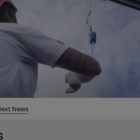
ext News
s