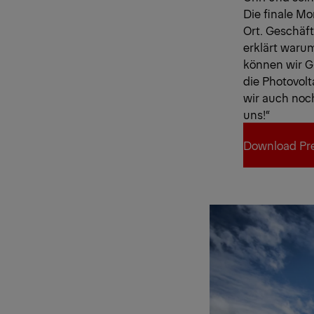
Die finale M
Ort. Geschäft
erklärt warum
können wir Gl
die Photovol
wir auch noch
uns!“
Download Pre
Download Pre