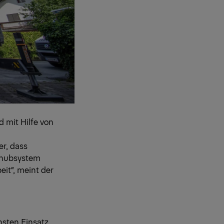
 mit Hilfe von
er, dass
chubsystem
eit“, meint der
hsten Einsatz.