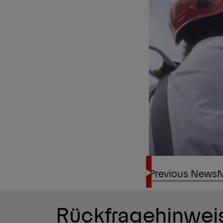
Previous News
N
Rückfragehinwei