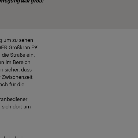
ufregung war groß!
ag um zu sehen
GER Großkran PK
die Straße ein.
en im Bereich
i sicher, dass
r Zwischenzeit
ach für die
ranbediener
 sich dort am