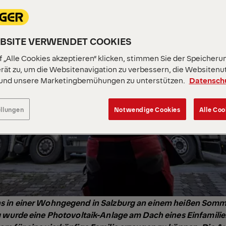
EBSITE VERWENDET COOKIES
 „Alle Cookies akzeptieren“ klicken, stimmen Sie der Speicheru
rät zu, um die Websitenavigation zu verbessern, die Websitenu
 und unsere Marketingbemühungen zu unterstützen.
Datensch
ellungen
Notwendige Cookies
Alle Coo
 in einer Wohngegend in Salzburg an einem heißen Somme
 wurde eine Photovoltaik-Anlage am Dach eines Einfamilien