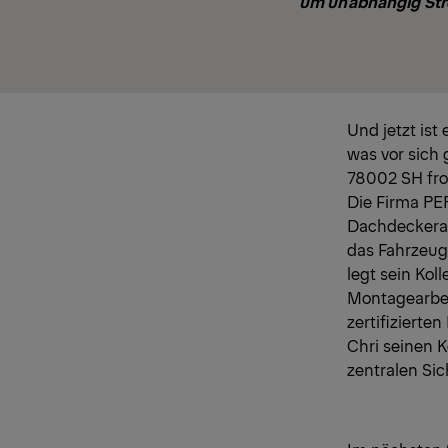
um unabhängig Stro
Und jetzt is
was vor sich
78002 SH fro
Die Firma PE
Dachdeckerar
das Fahrzeug 
legt sein Kol
Montagearbei
zertifiziert
Chri seinen K
zentralen Si