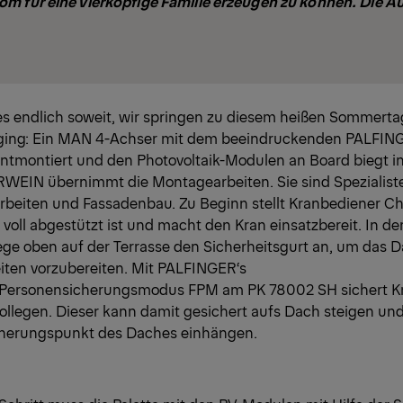
m für eine vierköpfige Familie erzeugen zu können. Die A
t es endlich soweit, wir springen zu diesem heißen Sommert
 ging: Ein MAN 4-Achser mit dem beeindruckenden PALFIN
ntmontiert und den Photovoltaik-Modulen an Board biegt in 
RWEIN übernimmt die Montagearbeiten. Sie sind Spezialist
beiten und Fassadenbau. Zu Beginn stellt Kranbediener Chr
voll abgestützt ist und macht den Kran einsatzbereit. In de
lege oben auf der Terrasse den Sicherheitsgurt an, um das D
ten vorzubereiten. Mit PALFINGER‘s
en Personensicherungsmodus FPM am PK 78002 SH sichert K
ollegen. Dieser kann damit gesichert aufs Dach steigen und
cherungspunkt des Daches einhängen.