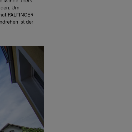
Seilwinde übers
erden. Um
, hat PALFINGER
mdrehen ist der