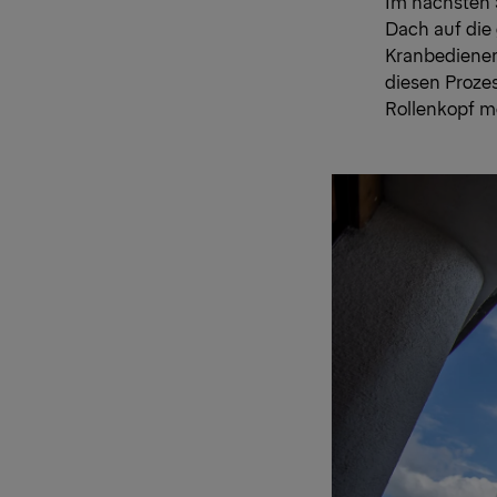
Im nächsten S
Dach auf die
Kranbediener
diesen Proze
Rollenkopf mo