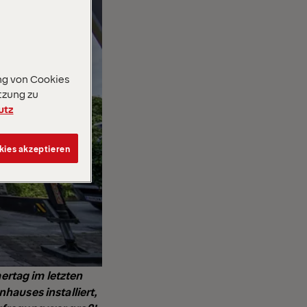
ng von Cookies
tzung zu
utz
kies akzeptieren
rtag im letzten
hauses installiert,