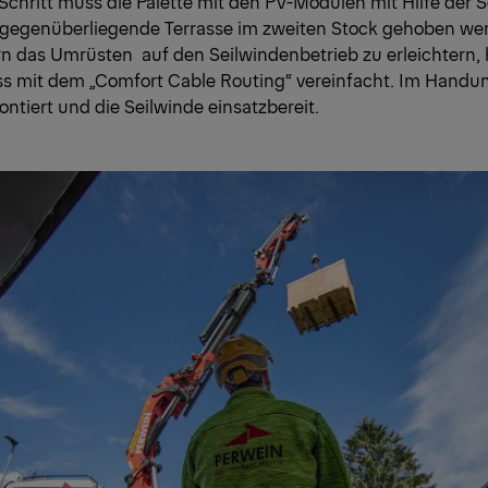
chritt muss die Palette mit den PV-Modulen mit Hilfe der 
 gegenüberliegende Terrasse im zweiten Stock gehoben w
n das Umrüsten auf den Seilwindenbetrieb zu erleichtern
ss mit dem „Comfort Cable Routing“ vereinfacht. Im Handu
ntiert und die Seilwinde einsatzbereit.