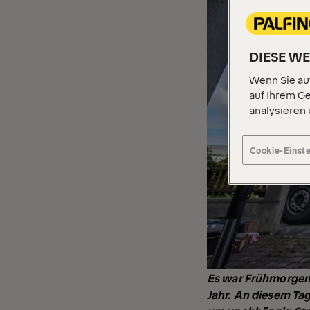
DIESE W
Wenn Sie auf
auf Ihrem Ge
analysieren
Cookie-Einst
Es war Frühmorgens
Jahr. An diesem Tag