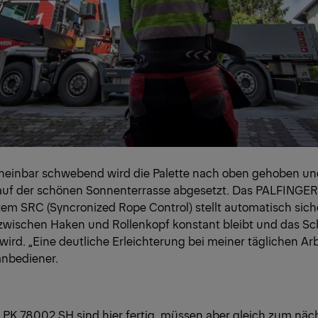
heinbar schwebend wird die Palette nach oben gehoben und
auf der schönen Sonnenterrasse abgesetzt. Das PALFINGER
em SRC (Syncronized Rope Control) stellt automatisch sich
zwischen Haken und Rollenkopf konstant bleibt und das S
ird. „Eine deutliche Erleichterung bei meiner täglichen Arb
anbediener.
 PK 78002 SH sind hier fertig, müssen aber gleich zum näc