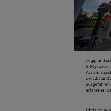
Zügig und sc
SRC präzise 
Assistenzsyst
der Abstand 
ausgefahren w
erfahrene Kr
Chri und sein