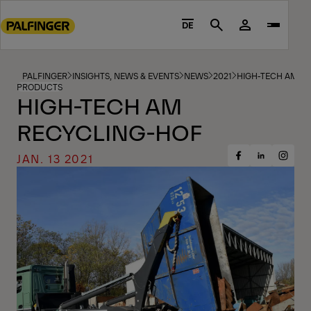
Go
to
DE
Search
main
content
Go
PALFINGER
INSIGHTS, NEWS & EVENTS
NEWS
2021
HIGH-TECH AM R
PRODUCTS
to
HIGH-TECH AM
footer
RECYCLING-HOF
content
JAN. 13 2021
Share
Share
Share
on
on
on
Facebook
Insta
LinkedIn