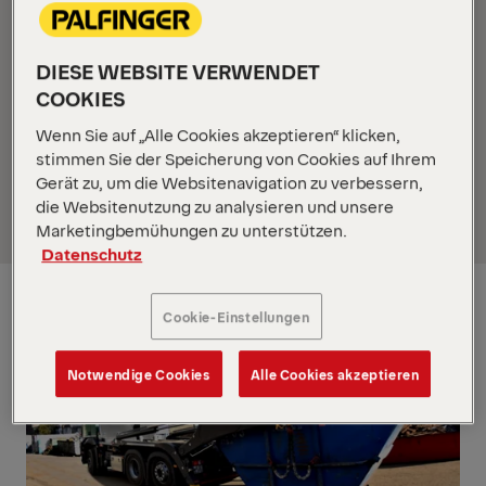
Wertstoffe werden zwischengelagert, sortiert,
zerkleinert, aufbereitet und weitertransportiert.
Bei all diesen Arbeiten spielen leistungsstarke und
DIESE WEBSITE VERWENDET
zuverlässige Fahrzeuge mit effizienten und
COOKIES
ergonomischen Geräten eine Hauptrolle. Einer der
Wenn Sie auf „Alle Cookies akzeptieren“ klicken,
jüngsten „Akteure“ ist ein Mercedes-Benz Arocs
stimmen Sie der Speicherung von Cookies auf Ihrem
2548 mit dem neuen Palfinger-Absetzkipper PS T18
Gerät zu, um die Websitenavigation zu verbessern,
TEC.
die Websitenutzung zu analysieren und unsere
Marketingbemühungen zu unterstützen.
Datenschutz
Cookie-Einstellungen
Notwendige Cookies
Alle Cookies akzeptieren