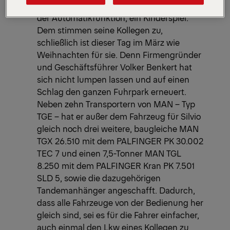
Auseinander- und Zusammenlegen, dank
der Automatikfunktion, ein Kinderspiel.“
Dem stimmen seine Kollegen zu,
schließlich ist dieser Tag im März wie
Weihnachten für sie. Denn Firmengründer
und Geschäftsführer Volker Benkert hat
sich nicht lumpen lassen und auf einen
Schlag den ganzen Fuhrpark erneuert.
Neben zehn Transportern von MAN – Typ
TGE – hat er außer dem Fahrzeug für Silvio
gleich noch drei weitere, baugleiche MAN
TGX 26.510 mit dem PALFINGER PK 30.002
TEC 7 und einen 7,5-Tonner MAN TGL
8.250 mit dem PALFINGER Kran PK 7.501
SLD 5, sowie die dazugehörigen
Tandemanhänger angeschafft. Dadurch,
dass alle Fahrzeuge von der Bedienung her
gleich sind, sei es für die Fahrer einfacher,
auch einmal den Lkw eines Kollegen zu