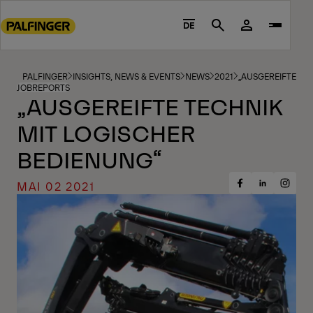
Go
to
DE
Search
main
content
Go
PALFINGER
INSIGHTS, NEWS & EVENTS
NEWS
2021
„AUSGEREIFTE TE
JOBREPORTS
to
„AUSGEREIFTE TECHNIK
footer
MIT LOGISCHER
content
BEDIENUNG“
MAI 02 2021
Share
Share
Share
on
on
on
Facebook
Insta
LinkedIn