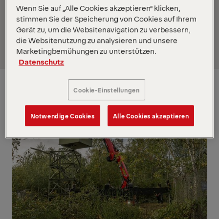
Wenn Sie auf „Alle Cookies akzeptieren“ klicken,
Der PALFINGER Raupenkran PCC 57.002 hat in der
stimmen Sie der Speicherung von Cookies auf Ihrem
Nähe von Köln seine Stärken gezeigt: Auf dem
Gerät zu, um die Websitenavigation zu verbessern,
Gelände einer ehemaligen Raketenstation
die Websitenutzung zu analysieren und unsere
wurden Beobachtungstürme abgebaut.
Marketingbemühungen zu unterstützen.
Datenschutz
Cookie-Einstellungen
Notwendige Cookies
Alle Cookies akzeptieren