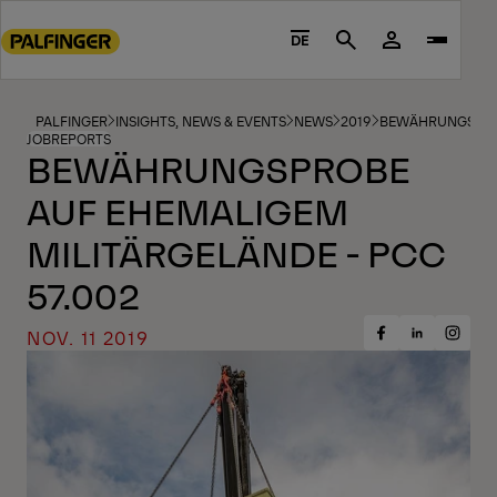
Go
to
DE
Search
main
content
Go
PALFINGER
INSIGHTS, NEWS & EVENTS
NEWS
2019
BEWÄHRUNGSPROB
JOBREPORTS
to
BEWÄHRUNGSPROBE
footer
AUF EHEMALIGEM
content
MILITÄRGELÄNDE - PCC
57.002
NOV. 11 2019
Share
Share
Share
on
on
on
Facebook
Insta
LinkedIn