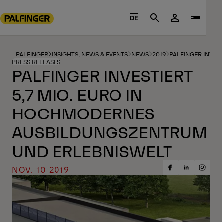
Go
to
DE
Search
main
content
Go
PALFINGER
INSIGHTS, NEWS & EVENTS
NEWS
2019
PALFINGER INVES
PRESS RELEASES
to
PALFINGER INVESTIERT
footer
5,7 MIO. EURO IN
content
HOCHMODERNES
AUSBILDUNGSZENTRUM
UND ERLEBNISWELT
NOV. 10 2019
Share
Share
Share
on
on
on
Facebook
Insta
LinkedIn