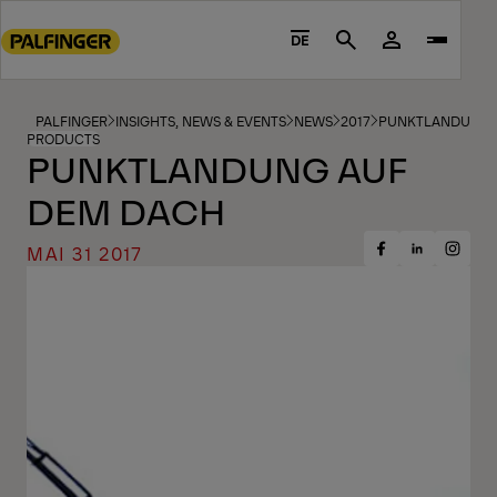
Go
to
DE
Search
main
content
Go
PALFINGER
INSIGHTS, NEWS & EVENTS
NEWS
2017
PUNKTLANDUNG 
PRODUCTS
to
PUNKTLANDUNG AUF
footer
DEM DACH
content
MAI 31 2017
Share
Share
Share
on
on
on
Facebook
Insta
LinkedIn