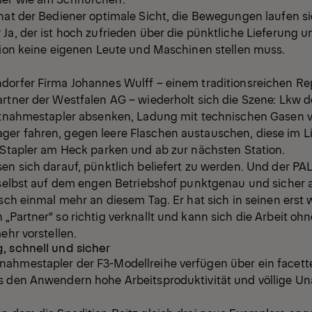
hat der Bediener optimale Sicht, die Bewegungen laufen si
Ja, der ist hoch zufrieden über die pünktliche Lieferung un
ktion keine eigenen Leute und Maschinen stellen muss.
dorfer Firma Johannes Wulff – einem traditionsreichen Re
rtner der Westfalen AG – wiederholt sich die Szene: Lkw d
Mitnahmestapler absenken, Ladung mit technischen Gasen 
er fahren, gegen leere Flaschen austauschen, diese im L
, Stapler am Heck parken und ab zur nächsten Station.
sen sich darauf, pünktlich beliefert zu werden. Und der P
 selbst auf dem engen Betriebshof punktgenau und sicher a
rsch einmal mehr an diesem Tag. Er hat sich in seinen ers
„Partner“ so richtig verknallt und kann sich die Arbeit o
ehr vorstellen.
, schnell und sicher
ahmestapler der F3-Modellreihe verfügen über ein facett
s den Anwendern hohe Arbeitsproduktivität und völlige U