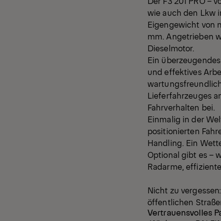
Der F3 201 PRO – v
wie auch den Lkw in
Eigengewicht von n
mm. Angetrieben wi
Dieselmotor.
Ein überzeugendes 
und effektives Arb
wartungsfreundlich
Lieferfahrzeuges 
Fahrverhalten bei.
Einmalig in der We
positionierten Fah
Handling. Ein Wett
Optional gibt es – 
Radarme, effizien
Nicht zu vergessen
öffentlichen Straß
Vertrauensvolles 