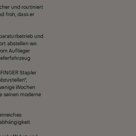
cher und routiniert
d froh, dass er
paraturbetrieb und
ort abstellen wo
vom Auflieger
ieferfahrzeug
ALFINGER Stapler
bzustellen“,
t wenige Wochen
hne seinen moderne
enreiches
nabhängigkeit