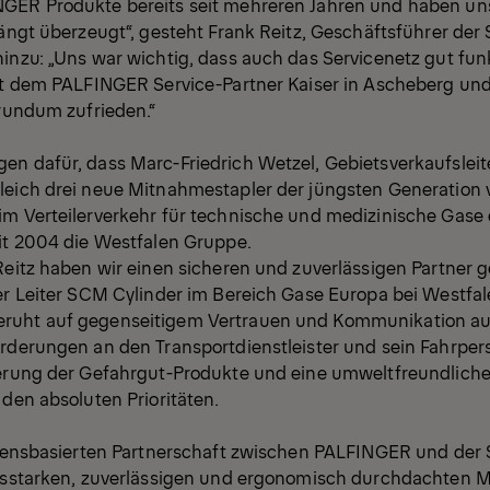
GER Produkte bereits seit mehreren Jahren und haben un
längt überzeugt“, gesteht Frank Reitz, Geschäftsführer der 
inzu: „Uns war wichtig, dass auch das Servicenetz gut funk
mit dem PALFINGER Service-Partner Kaiser in Ascheberg und
 rundum zufrieden.“
en dafür, dass Marc-Friedrich Wetzel, Gebietsverkaufslei
leich drei neue Mitnahmestapler der jüngsten Generation 
im Verteilerverkehr für technische und medizinische Gase 
eit 2004 die Westfalen Gruppe.
Reitz haben wir einen sicheren und zuverlässigen Partner g
er Leiter SCM Cylinder im Bereich Gase Europa bei Westfal
ruht auf gegenseitigem Vertrauen und Kommunikation a
orderungen an den Transportdienstleister und sein Fahrper
ferung der Gefahrgut-Produkte und eine umweltfreundliche
 den absoluten Prioritäten.
rauensbasierten Partnerschaft zwischen PALFINGER und der 
ngsstarken, zuverlässigen und ergonomisch durchdachten 