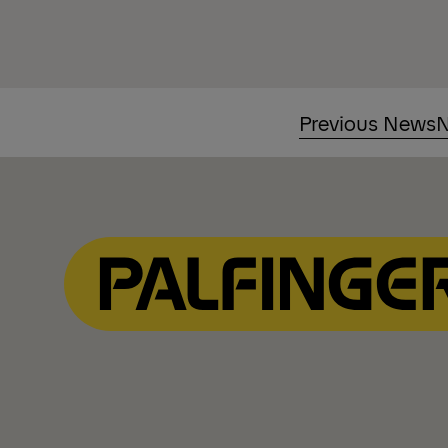
Previous News
N