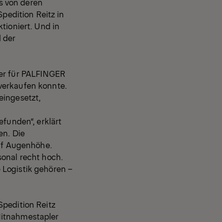
s von deren
Spedition Reitz in
tioniert. Und in
 der
ter für PALFINGER
verkaufen konnte.
eingesetzt,
efunden“, erklärt
en. Die
uf Augenhöhe.
sonal recht hoch.
 Logistik gehören –
Spedition Reitz
Mitnahmestapler