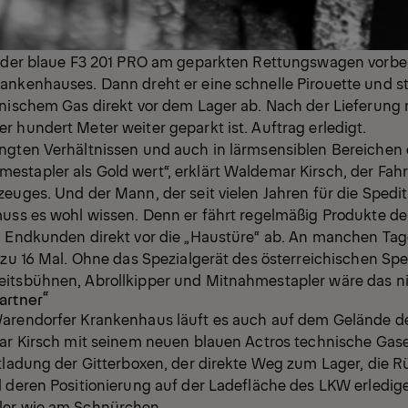
t der blaue F3 201 PRO am geparkten Rettungswagen vorbei
nkenhauses. Dann dreht er eine schnelle Pirouette und ste
nischem Gas direkt vor dem Lager ab. Nach der Lieferung ro
 hundert Meter weiter geparkt ist. Auftrag erledigt.
ngten Verhältnissen und auch in lärmsensiblen Bereichen e
stapler als Gold wert“, erklärt Waldemar Kirsch, der Fahr
euges. Und der Mann, der seit vielen Jahren für die Spediti
muss es wohl wissen. Denn er fährt regelmäßig Produkte d
n Endkunden direkt vor die „Haustüre“ ab. An manchen Tag
 zu 16 Mal. Ohne das Spezialgerät des österreichischen Spez
itsbühnen, Abrollkipper und Mitnahmestapler wäre das ni
artner“
arendorfer Krankenhaus läuft es auch auf dem Gelände de
mar Kirsch mit seinem neuen blauen Actros technische Gas
ntladung der Gitterboxen, der direkte Weg zum Lager, die
d deren Positionierung auf der Ladefläche des LKW erledig
ler wie am Schnürchen.