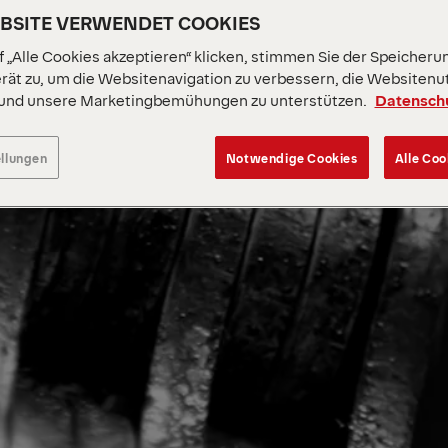
EBSITE VERWENDET COOKIES
 „Alle Cookies akzeptieren“ klicken, stimmen Sie der Speicheru
rät zu, um die Websitenavigation zu verbessern, die Websitenu
 und unsere Marketingbemühungen zu unterstützen.
Datensch
ellungen
Notwendige Cookies
Alle Coo