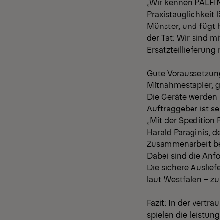
„Wir kennen PALFIN
Praxistauglichkeit 
Münster, und fügt h
der Tat: Wir sind 
Ersatzteillieferung
Gute Voraussetzung
Mitnahmestapler, g
Die Geräte werden 
Auftraggeber ist s
„Mit der Spedition 
Harald Paraginis, d
Zusammenarbeit be
Dabei sind die Anf
Die sichere Auslie
laut Westfalen – zu
Fazit: In der vert
spielen die leistu