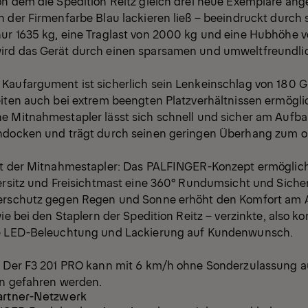
on dem die Spedition Reitz gleich drei neue Exemplare ang
 der Firmenfarbe Blau lackieren ließ – beeindruckt durch 
ur 1635 kg, eine Traglast von 2000 kg und eine Hubhöhe v
rd das Gerät durch einen sparsamen und umweltfreundlic
Kaufargument ist sicherlich sein Lenkeinschlag von 180 G
eiten auch bei extrem beengten Platzverhältnissen ermögli
e Mitnahmestapler lässt sich schnell und sicher am Aufb
andocken und trägt durch seinen geringen Überhang zum 
lt der Mitnahmestapler: Das PALFINGER-Konzept ermöglich
rersitz und Freisichtmast eine 360° Rundumsicht und Siche
erschutz gegen Regen und Sonne erhöht den Komfort am A
wie bei den Staplern der Spedition Reitz – verzinkte, also k
te LED-Beleuchtung und Lackierung auf Kundenwunsch.
: Der F3 201 PRO kann mit 6 km/h ohne Sonderzulassung a
en gefahren werden.
Partner-Netzwerk