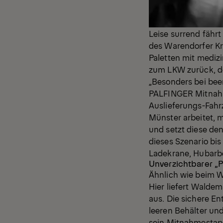
Leise surrend fähr
des Warendorfer Kra
Paletten mit medizi
zum LKW zurück, der
„Besonders bei bee
PALFINGER Mitnahme
Auslieferungs-Fahrz
Münster arbeitet, 
und setzt diese de
dieses Szenario bis
Ladekrane, Hubarbe
Unverzichtbarer „P
Ähnlich wie beim W
Hier liefert Walde
aus. Die sichere E
leeren Behälter un
sein Mitnahmestap