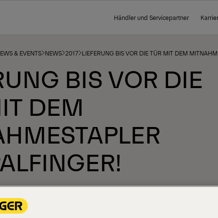
Händler und Servicepartner
Karrie
NEWS & EVENTS
NEWS
2017
LIEFERUNG BIS VOR DIE TÜR MIT DEM MITNAHM
RUNG BIS VOR DIE
IT DEM
AHMESTAPLER
ALFINGER!