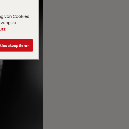
ng von Cookies
tzung zu
utz
kies akzeptieren