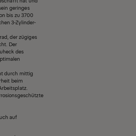
eschafft hat und
sein geringes
on bis zu 3700
hen 3-Zylinder-
rad, der zügiges
cht. Der
auheck des
optimalen
t durch mittig
rheit beim
rbeitsplatz.
orrosionsgeschützte
uch auf