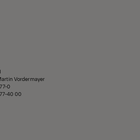
weis:
1
Martin Vordermayer
477-0
477-40 00