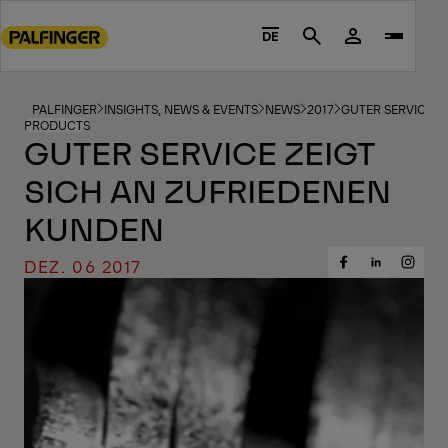
Go
to
DE
Search
main
content
Go
PALFINGER
INSIGHTS, NEWS & EVENTS
NEWS
2017
GUTER SERVICE Z
PRODUCTS
to
GUTER SERVICE ZEIGT
footer
SICH AN ZUFRIEDENEN
content
KUNDEN
DEZ. 06 2017
Share
Share
Share
on
on
on
Facebook
Insta
LinkedIn