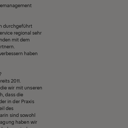
vicemanagement
n durchgeführt
ervice regional sehr
Kunden mit dem
rtnern.
 verbessern haben
?
eits 2011.
die wir mit unseren
h, dass die
r in der Praxis
eil des
arin sind sowohl
etagung haben wir