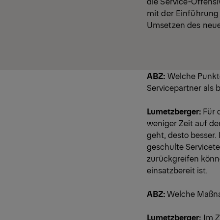
die Service-Offens
mit der Einführung
Umsetzen des neue
ABZ:
Welche Punkte
Servicepartner als 
Lumetzberger:
Für 
weniger Zeit auf de
geht, desto besser.
geschulte Servicete
zurückgreifen könne
einsatzbereit ist.
ABZ:
Welche Maßnah
Lumetzberger:
Im Z