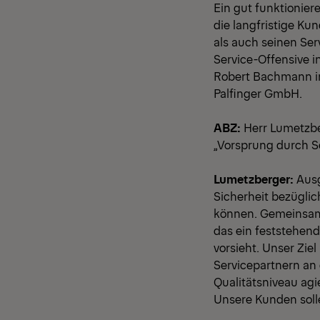
Ein gut funktionie
die langfristige K
als auch seinen Se
Service-Offensive 
Robert Bachmann in
Palfinger GmbH.
ABZ:
Herr Lumetzber
„Vorsprung durch Se
Lumetzberger:
Ausg
Sicherheit bezüglic
können. Gemeinsam 
das ein feststehend
vorsieht. Unser Zie
Servicepartnern an 
Qualitätsniveau agi
Unsere Kunden solle