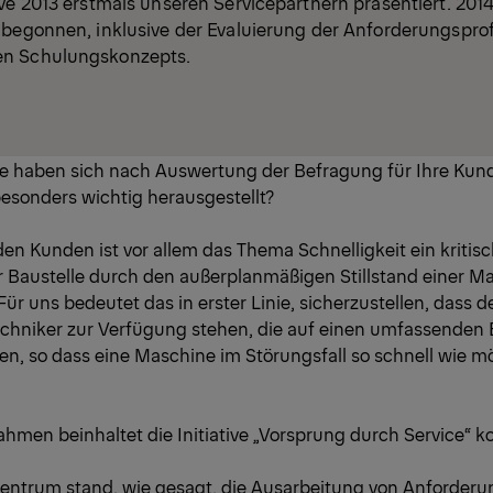
ive 2013 erstmals unseren Servicepartnern präsentiert. 201
 begonnen, inklusive der Evaluierung der Anforderungspro
n Schulungskonzepts.
 haben sich nach Auswertung der Befragung für Ihre Kun
besonders wichtig herausgestellt?
den Kunden ist vor allem das Thema Schnelligkeit ein kritis
r Baustelle durch den außerplanmäßigen Stillstand einer M
 Für uns bedeutet das in erster Linie, sicherzustellen, dass
chniker zur Verfügung stehen, die auf einen umfassenden E
n, so dass eine Maschine im Störungsfall so schnell wie m
men beinhaltet die Initiative „Vorsprung durch Service“ k
entrum stand, wie gesagt, die Ausarbeitung von Anforderun