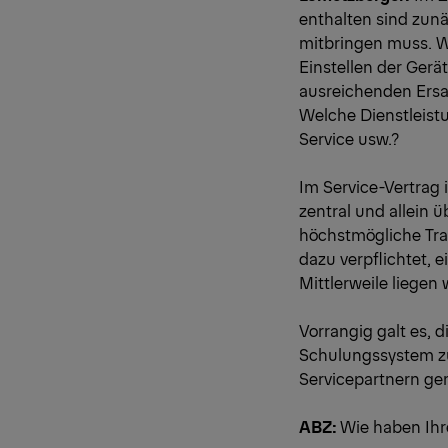
enthalten sind zunä
mitbringen muss. Wi
Einstellen der Gerä
ausreichenden Ersa
Welche Dienstleist
Service usw.?
Im Service-Vertrag 
zentral und allein ü
höchstmögliche Tran
dazu verpflichtet, 
Mittlerweile liegen 
Vorrangig galt es,
Schulungssystem zu
Servicepartnern ge
ABZ:
Wie haben Ihr