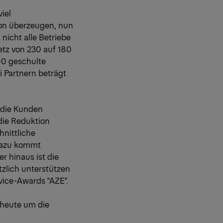
iel
von überzeugen, nun
nicht alle Betriebe
etz von 230 auf 180
00 geschulte
 Partnern beträgt
r die Kunden
die Reduktion
hnittliche
 Dazu kommt
r hinaus ist die
zlich unterstützen
vice-Awards "AZE".
 heute um die