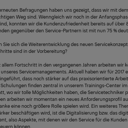
erneuten Befragungen haben uns gezeigt, dass wir mit dem
chtigen Weg sind. Wenngleich wir noch in der Anfangsphas
nd, konnten wir die Kundenzufriedenheit bereits auf über 
unden gegenüber den Service-Partnern ist mit nun 75 % deu
n Sie sich die Weiterentwicklung des neuen Servicekonze
ritte sind in der Vorbereitung?
z allem Fortschritt in den vergangenen Jahren arbeiten wir k
 unseres Servicemanagements. Aktuell haben wir für 2017 
geführt, dass noch stärker auf das praxisorientierte Arbe
se Schulungen finden zentral in unserem Trainings-Center im
tt, wo wir tolle Möglichkeiten haben, die Servicetechniker pr
en arbeiten wir momentan ein neues Anforderungsprofil au
nke eine noch größere Rolle spielen wird. Ein weiteres Th
ker beschäftigen wird, ist die Digitalisierung bzw. das digi
, also Aspekte, mit denen wir den Service für die Kunden
teuern können.