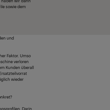
4 haben wir dann
file sowie dem
den und
cher Faktor. Umso
aschine verloren
 dem Kunden überall
rsatzteilvorrat
öglich wieder
onkret?
gsprofilen. Darin