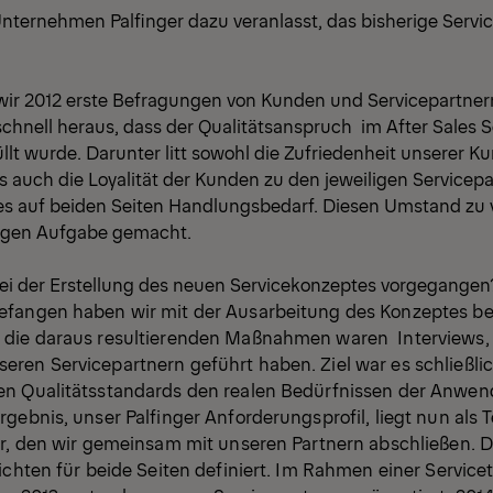
nternehmen Palfinger dazu veranlasst, das bisherige Ser
wir 2012 erste Befragungen von Kunden und Servicepartner
 schnell heraus, dass der Qualitätsanspruch im After Sales S
üllt wurde. Darunter litt sowohl die Zufriedenheit unserer 
ls auch die Loyalität der Kunden zu den jeweiligen Servicepa
s auf beiden Seiten Handlungsbedarf. Diesen Umstand zu
gigen Aufgabe gemacht.
bei der Erstellung des neuen Servicekonzeptes vorgegangen
fangen haben wir mit der Ausarbeitung des Konzeptes ber
die daraus resultierenden Maßnahmen waren Interviews, 
ren Servicepartnern geführt haben. Ziel war es schließlic
n Qualitätsstandards den realen Bedürfnissen der Anwende
gebnis, unser Palfinger Anforderungsprofil, liegt nun als T
or, den wir gemeinsam mit unseren Partnern abschließen. D
ichten für beide Seiten definiert. Im Rahmen einer Servic