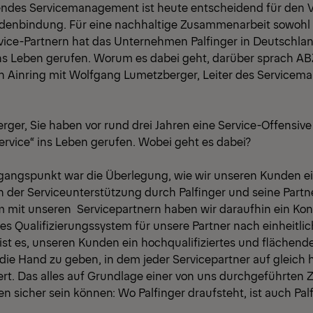
rendes Servicemanagement ist heute entscheidend für den 
undenbindung. Für eine nachhaltige Zusammenarbeit sowohl
rvice-Partnern hat das Unternehmen Palfinger in Deutschl
ins Leben gerufen. Worum es dabei geht, darüber sprach A
 Ainring mit Wolfgang Lumetzberger, Leiter des Servicem
ger, Sie haben vor rund drei Jahren eine Service-Offensive
rvice“ ins Leben gerufen. Wobei geht es dabei?
angspunkt war die Überlegung, wie wir unseren Kunden e
h der Serviceunterstützung durch Palfinger und seine Part
mit unseren Servicepartnern haben wir daraufhin ein Kon
es Qualifizierungssystem für unsere Partner nach einheitl
l ist es, unseren Kunden ein hochqualifiziertes und flächen
die Hand zu geben, in dem jeder Servicepartner auf gleich
ert. Das alles auf Grundlage einer von uns durchgeführten Ze
n sicher sein können: Wo Palfinger draufsteht, ist auch Pal