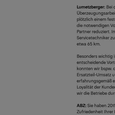
Lumetzberger:
Bei 
Überzeugungsarbeit
plötzlich einem fes
die notwendigen Vor
Partner reduziert.
Servicetechniker z
etwa 65 km.
Besonders wichtig i
entscheidende Vorte
konnten wir bspw. d
Ersatzteil-Umsatz u
erfahrungsgemäß ein
Loyalität der Kund
wir die Betriebe du
ABZ:
Sie haben 201
Zufriedenheit Ihre