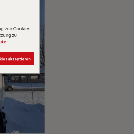
ng von Cookies
tzung zu
utz
kies akzeptieren