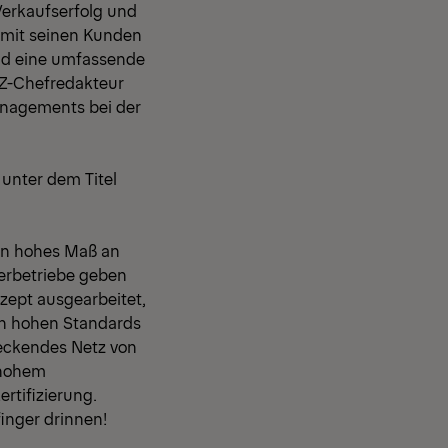
Verkaufserfolg und
 mit seinen Kunden
and eine umfassende
BZ-Chefredakteur
anagements bei der
 unter dem Titel
in hohes Maß an
nerbetriebe geben
zept ausgearbeitet,
ich hohen Standards
deckendes Netz von
 hohem
rtifizierung.
finger drinnen!