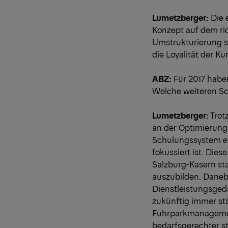
Lumetzberger:
Die 
Konzept auf dem ri
Umstrukturierung si
die Loyalität der K
ABZ:
Für 2017 habe
Welche weiteren Sch
Lumetzberger:
Trot
an der Optimierung
Schulungssystem ein
fokussiert ist. Die
Salzburg-Kasern sta
auszubilden. Daneb
Dienstleistungsgeda
zukünftig immer stär
Fuhrparkmanagement
bedarfsgerechter s