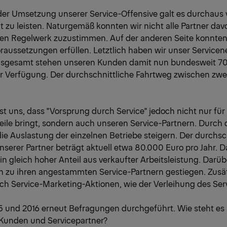
der Umsetzung unserer Service-Offensive galt es durchaus v
 zu leisten. Naturgemäß konnten wir nicht alle Partner da
ten Regelwerk zuzustimmen. Auf der anderen Seite konnten 
aussetzungen erfüllen. Letztlich haben wir unser Servicen
 Insgesamt stehen unseren Kunden damit nun bundesweit 7
ur Verfügung. Der durchschnittliche Fahrtweg zwischen zwei
st uns, dass "Vorsprung durch Service" jedoch nicht nur fü
ile bringt, sondern auch unseren Service-Partnern. Durch 
ie Auslastung der einzelnen Betriebe steigern. Der durchsc
nserer Partner beträgt aktuell etwa 80.000 Euro pro Jahr.
 gleich hoher Anteil aus verkaufter Arbeitsleistung. Darübe
en zu ihren angestammten Service-Partnern gestiegen. Zusät
rch Service-Marketing-Aktionen, wie der Verleihung des Ser
5 und 2016 erneut Befragungen durchgeführt. Wie steht es
r Kunden und Servicepartner?