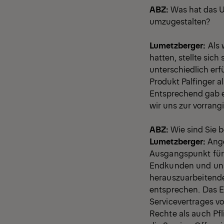
ABZ:
Was hat das U
umzugestalten?
Lumetzberger:
Als 
hatten, stellte sich
unterschiedlich erf
Produkt Palfinger a
Entsprechend gab e
wir uns zur vorran
ABZ:
Wie sind Sie 
Lumetzberger:
Ange
Ausgangspunkt für 
Endkunden und unse
herauszuarbeitende
entsprechen. Das Er
Servicevertrages v
Rechte als auch Pfl