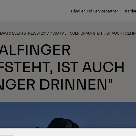
Händler und Servicepartner
Karrie
NEWS & EVENTS
NEWS
2017
"WO PALFINGER DRAUFSTEHT, IST AUCH PALFI
ALFINGER
STEHT, IST AUCH
NGER DRINNEN"