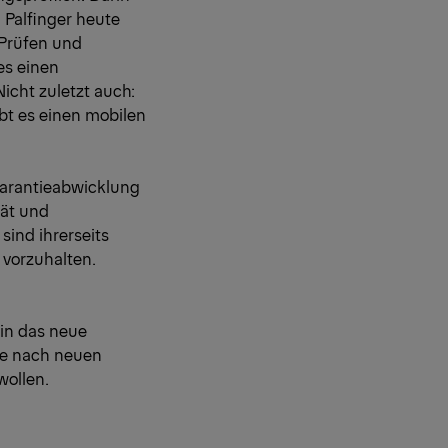
 Palfinger heute
 Prüfen und
es einen
icht zuletzt auch:
bt es einen mobilen
 Garantieabwicklung
tät und
sind ihrerseits
 vorzuhalten.
 in das neue
he nach neuen
wollen.