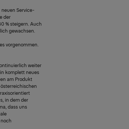
 neuen Service-
e der
80 % steigern. Auch
tlich gewachsen.
ptes vorgenommen.
ontinuierlich weiter
ein komplett neues
iten am Produkt
 österreichischen
axisorientiert
s, in dem der
ema, dass uns
tale
 noch