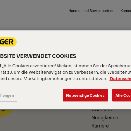
Händler und Servicepartner
Karrie
 PAGE
EBSITE VERWENDET COOKIES
 „Alle Cookies akzeptieren“ klicken, stimmen Sie der Speicheru
rät zu, um die Websitenavigation zu verbessern, die Websitenu
 und unsere Marketingbemühungen zu unterstützen.
Datensch
INFORMATIONEN ZUM
UNTERNEHMEN
ellungen
Notwendige Cookies
Alle Coo
Über uns
Neuigkeiten
Karriere