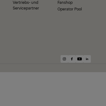
Vertriebs- und
Fanshop
Servicepartner
Operator Pool
instagram
facebook
youtube
linkedin