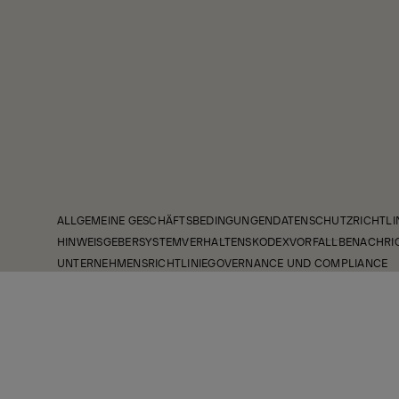
ALLGEMEINE GESCHÄFTSBEDINGUNGEN
DATENSCHUTZRICHTLI
HINWEISGEBERSYSTEM
VERHALTENSKODEX
VORFALLBENACHRI
UNTERNEHMENSRICHTLINIE
GOVERNANCE UND COMPLIANCE