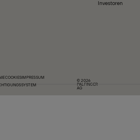
Investoren
NIE
COOKIES
IMPRESSUM
© 2026
PALFINGER
CHTIGUNGSSYSTEM
AG