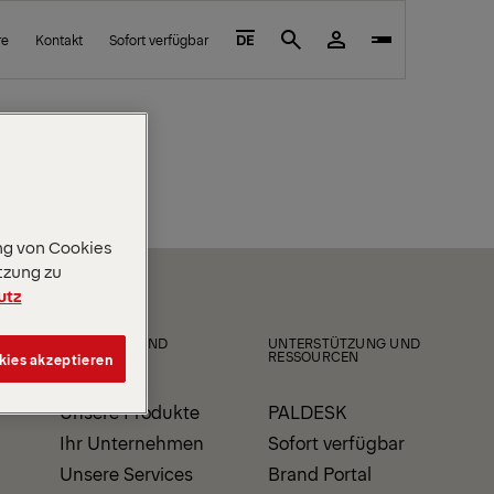
re
Kontakt
Sofort verfügbar
DE
Search
ng von Cookies
tzung zu
utz
PRODUKTE UND
UNTERSTÜTZUNG UND
SERVICE
RESSOURCEN
kies akzeptieren
Unsere Produkte
PALDESK
Ihr Unternehmen
Sofort verfügbar
Unsere Services
Brand Portal