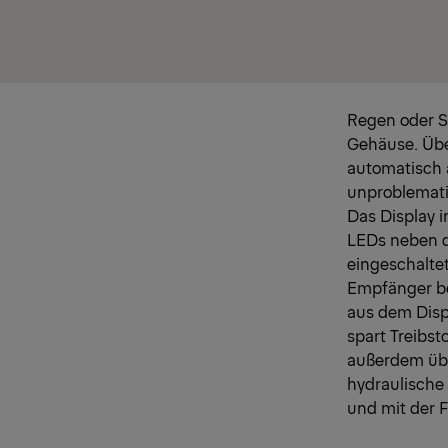
Regen oder S
Gehäuse. Übe
automatisch 
unproblemati
Das Display i
LEDs neben d
eingeschalte
Empfänger be
aus dem Displ
spart Treibs
außerdem übe
hydraulische 
und mit der 