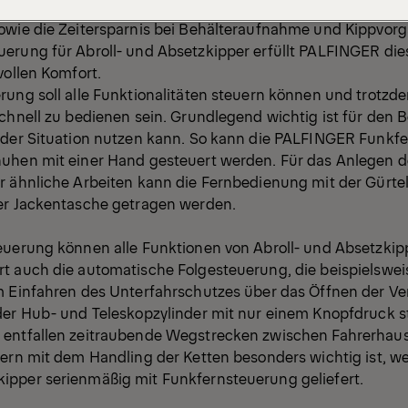
 Der Grund ist eine optimale Übersicht über den Arbeits- 
owie die Zeitersparnis bei Behälteraufnahme und Kippvorg
erung für Abroll- und Absetzkipper erfüllt PALFINGER d
vollen Komfort.
rung soll alle Funktionalitäten steuern können und trotzd
chnell zu bedienen sein. Grundlegend wichtig ist für den B
eder Situation nutzen kann. So kann die PALFINGER Funkf
uhen mit einer Hand gesteuert werden. Für das Anlegen d
r ähnliche Arbeiten kann die Fernbedienung mit der Gürte
er Jackentasche getragen werden.
euerung können alle Funktionen von Abroll- und Absetzkip
t auch die automatische Folgesteuerung, die beispielswei
m Einfahren des Unterfahrschutzes über das Öffnen der Ve
der Hub- und Teleskopzylinder mit nur einem Knopfdruck st
entfallen zeitraubende Wegstrecken zwischen Fahrerhaus
ern mit dem Handling der Ketten besonders wichtig ist, we
pper serienmäßig mit Funkfernsteuerung geliefert.