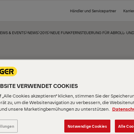
Händler und Servicepartner
Karrie
NEWS & EVENTS
NEWS
2015
NEUE FUNKFERNSTEUERUNG FÜR ABROLL- UND
FERNSTEUERUNG
BROLL- UND
EBSITE VERWENDET COOKIES
ZKIPPER
 „Alle Cookies akzeptieren“ klicken, stimmen Sie der Speicheru
rät zu, um die Websitenavigation zu verbessern, die Websitenu
 und unsere Marketingbemühungen zu unterstützen.
Datensch
ellungen
Notwendige Cookies
Alle Coo
heiden sich heute beim Kauf von Abroll- und Absetzkippern