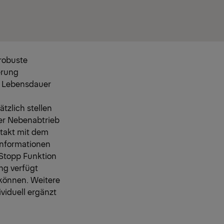
robuste
erung
r Lebensdauer
tzlich stellen
er Nebenabtrieb
ntakt mit dem
Informationen
/Stopp Funktion
ng verfügt
 können. Weitere
viduell ergänzt