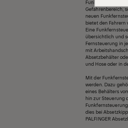
Funkfernsteuerung.
Gefahrenbereich, s
neuen Funkfernsteu
bietet den Fahrern 
Eine Funkfernsteue
übersichtlich und s
Fernsteuerung in j
mit Arbeitshandsch
Absetzbehälter ode
und Hose oder in d
Mit der Funkfernst
werden. Dazu gehör
eines Behälters vo
hin zur Steuerung 
Funkfernsteuerung 
dies bei Absetzkipp
PALFINGER Absetzki