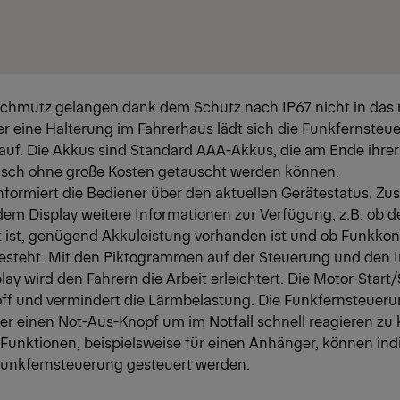
chmutz gelangen dank dem Schutz nach IP67 nicht in das 
r eine Halterung im Fahrerhaus lädt sich die Funkfernsteu
auf. Die Akkus sind Standard AAA-Akkus, die am Ende ihre
sch ohne große Kosten getauscht werden können.
nformiert die Bediener über den aktuellen Gerätestatus. Zusä
em Display weitere Informationen zur Verfügung, z.B. ob d
t ist, genügend Akkuleistung vorhanden ist und ob Funkko
steht. Mit den Piktogrammen auf der Steuerung und den 
ay wird den Fahrern die Arbeit erleichtert. Die Motor-Start
toff und vermindert die Lärmbelastung. Die Funkfernsteueru
r einen Not-Aus-Knopf um im Notfall schnell reagieren zu
Funktionen, beispielsweise für einen Anhänger, können indi
Funkfernsteuerung gesteuert werden.