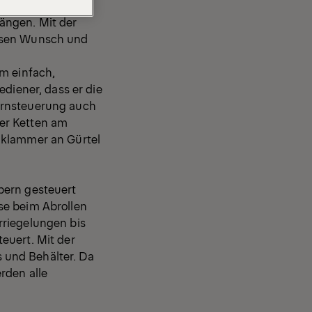
und
ängen. Mit der
iesen Wunsch und
em einfach,
ediener, dass er die
ernsteuerung auch
er Ketten am
lklammer an Gürtel
pern gesteuert
se beim Abrollen
rriegelungen bis
euert. Mit der
 und Behälter. Da
rden alle