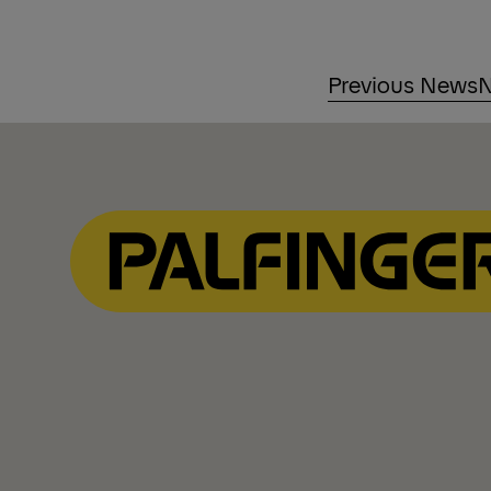
Previous News
N