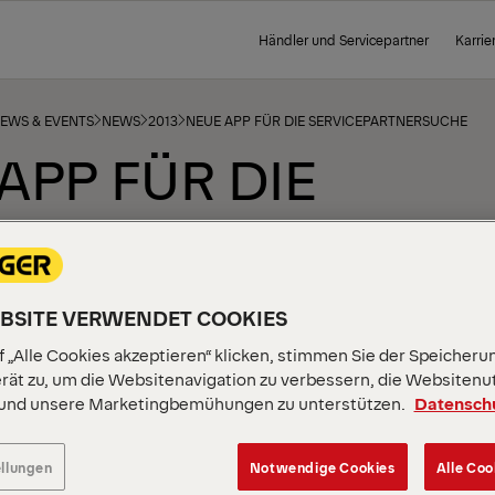
Händler und Servicepartner
Karrie
NEWS & EVENTS
NEWS
2013
NEUE APP FÜR DIE SERVICEPARTNERSUCHE
APP FÜR DIE
ICEPARTNERSUCH
EBSITE VERWENDET COOKIES
 „Alle Cookies akzeptieren“ klicken, stimmen Sie der Speicheru
rät zu, um die Websitenavigation zu verbessern, die Websitenu
 und unsere Marketingbemühungen zu unterstützen.
Datensch
ellungen
Notwendige Cookies
Alle Coo