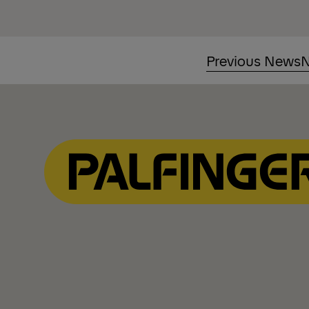
Previous News
N