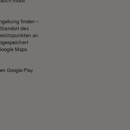
t auch mobil
Umgebung finden –
 Standort des
estützpunkten an.
bgespeichert
 Google Maps
den Google Play