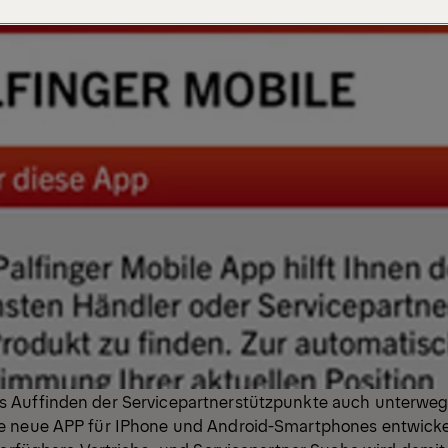
 Auffinden der Servicepartnerstützpunkte auch unterweg
 neue APP für IPhone und Android-Smartphones entwickelt