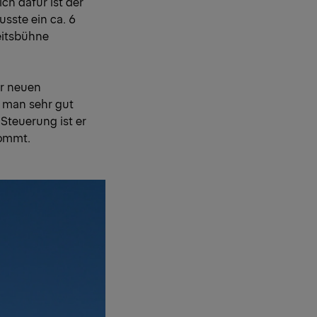
ch dafür ist der
sste ein ca. 6
eitsbühne
er neuen
 man sehr gut
 Steuerung ist er
kommt.