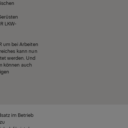
sischen
Gerüsten
ER LKW-
R um bei Arbeiten
reiches kann nun
itet werden. Und
rm können auch
igen
dsatz im Betrieb
 zu