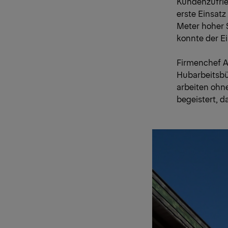
Kundenzufried
erste Einsat
Meter hoher 
konnte der E
Firmenchef A
Hubarbeitsbü
arbeiten ohne
begeistert, d