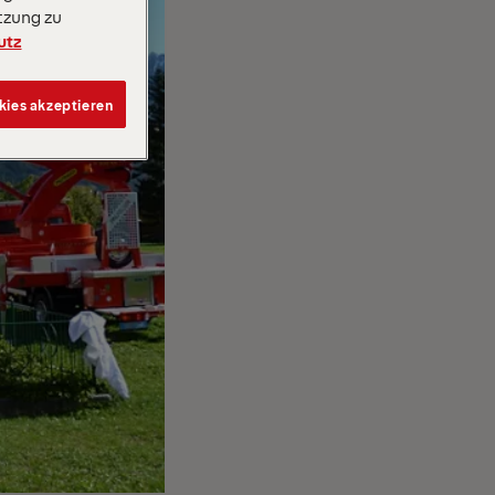
tzung zu
utz
kies akzeptieren