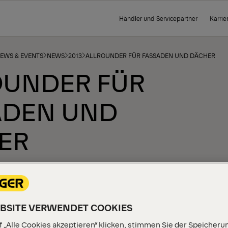
Händler und Servicepartner
Karrie
NEWS & EVENTS
NEWS
2013
ALLROUNDER FÜR FASSADEN UND DÄCHER
OUNDER FÜR
ADEN UND
ER
EBSITE VERWENDET COOKIES
 „Alle Cookies akzeptieren“ klicken, stimmen Sie der Speicheru