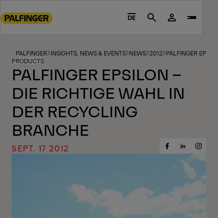
Go
to
DE
Search
main
content
Go
PALFINGER
INSIGHTS, NEWS & EVENTS
NEWS
2012
PALFINGER EPSIL
PRODUCTS
to
PALFINGER EPSILON –
footer
DIE RICHTIGE WAHL IN
content
DER RECYCLING
BRANCHE
SEPT. 17 2012
Share
Share
Share
on
on
on
Facebook
Insta
LinkedIn