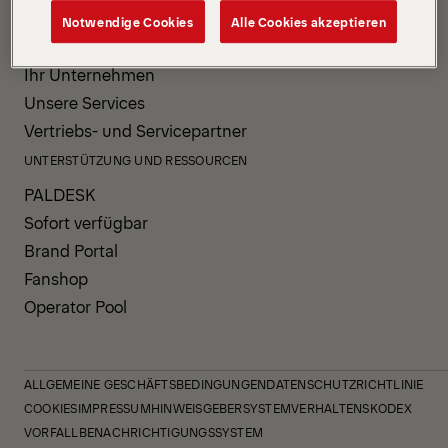
PRODUKTE UND SERVICE
Notwendige Cookies
Alle Cookies akzeptieren
Unsere Produkte
Ihr Unternehmen
Unsere Services
Vertriebs- und Servicepartner
UNTERSTÜTZUNG UND RESSOURCEN
PALDESK
Sofort verfügbar
Brand Portal
Fanshop
Operator Pool
ALLGEMEINE GESCHÄFTSBEDINGUNGEN
DATENSCHUTZRICHTLINIE
COOKIES
IMPRESSUM
HINWEISGEBERSYSTEM
VERHALTENSKODEX
VORFALLBENACHRICHTIGUNGSSYSTEM