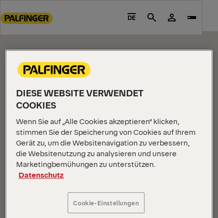
CONTENT PAGE
Go
to
DE
Search
Please edit me.
main
content
Go
to
footer
content
DIESE WEBSITE VERWENDET
COOKIES
Wenn Sie auf „Alle Cookies akzeptieren“ klicken,
stimmen Sie der Speicherung von Cookies auf Ihrem
Gerät zu, um die Websitenavigation zu verbessern,
INFORMATIONEN ZUM UNTERNEHMEN
die Websitenutzung zu analysieren und unsere
Marketingbemühungen zu unterstützen.
Über uns
Datenschutz
Neuigkeiten
Karriere
Cookie-Einstellungen
Investoren