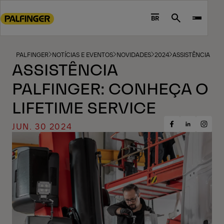
Go
to
BR
Search
main
content
Go
PALFINGER
NOTÍCIAS E EVENTOS
NOVIDADES
2024
ASSISTÊNCIA PAL
ASSISTÊNCIA
to
footer
PALFINGER: CONHEÇA O
content
LIFETIME SERVICE
JUN. 30 2024
Share
Share
Share
on
on
on
Facebook
Insta
LinkedIn