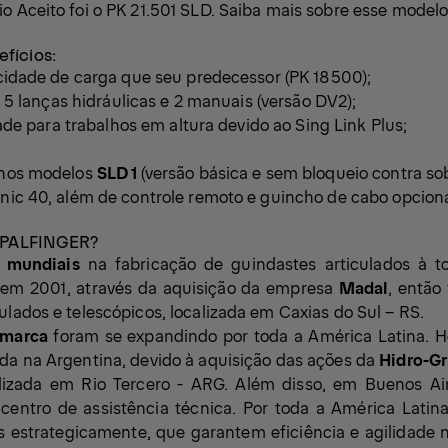
o Aceito foi o
PK 21.501 SLD
. Saiba mais sobre esse modelo
fícios:
dade de carga que seu predecessor (PK 18500);
5 lanças hidráulicas e 2 manuais (versão DV2);
e para trabalhos em altura devido ao Sing Link Plus;
l nos modelos
SLD 1
(versão básica e sem bloqueio contra s
onic 40, além de controle remoto e guincho de cabo opciona
a PALFINGER?
s mundiais
na fabricação de guindastes articulados à t
o em
2001
, através da aquisição da empresa
Madal
, então
ulados e telescópicos, localizada em Caxias do Sul – RS.
 marca
foram se expandindo por toda a América Latina. 
ada na
Argentina
, devido à aquisição das ações da
Hidro-Gr
alizada em Rio Tercero - ARG. Além disso, em Buenos Air
centro de assistência técnica. Por toda a América Latin
s estrategicamente, que garantem eficiência e agilidade 