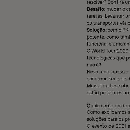
resolver? Confira 
Desafio:
mudar o c
tarefas. Levantar u
ou transportar vári
Solução:
com o
PK 
potente, como tamb
funcional e uma am
O World Tour 2020 f
tecnológicas que po
não é?
Neste ano, nosso ev
com uma série de d
Mais detalhes sobr
estão presentes n
Quais serão os des
Como explicamos a
soluções para os p
O evento de 2021 a