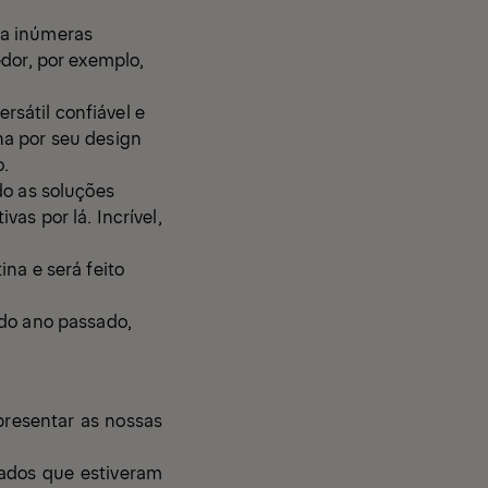
ta inúmeras
edor, por exemplo,
sátil confiável e
na por seu design
o.
do as soluções
as por lá. Incrível,
na e será feito
 do ano passado,
resentar as nossas
lados que estiveram