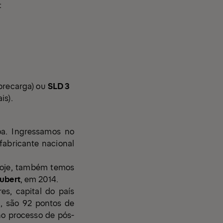
:
obrecarga) ou
SLD 3
is).
oa. Ingressamos no
 fabricante nacional
Hoje, também temos
ubert
, em 2014.
es, capital do país
a, são 92 pontos de
no processo de pós-