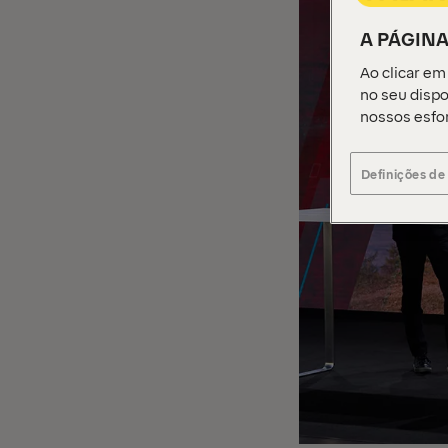
A PÁGINA
Ao clicar em
no seu dispo
nossos esfo
Definições de