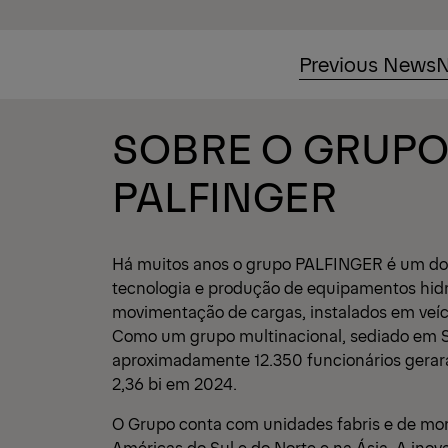
Previous News
N
SOBRE O GRUP
PALFINGER
Há muitos anos o grupo PALFINGER é um do
tecnologia e produção de equipamentos hidr
movimentação de cargas, instalados em veícu
Como um grupo multinacional, sediado em Sa
aproximadamente 12.350 funcionários gera
2,36 bi em 2024.
O Grupo conta com unidades fabris e de mo
Américas do Sul e do Norte e na Ásia. A inov