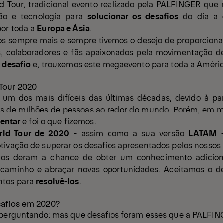
d Tour
, tradicional evento realizado pela PALFINGER que
ão e tecnologia para
solucionar os desafios
do dia a d
or toda a
Europa e Ásia
.
 sempre mais e sempre tivemos o desejo de proporcionar 
s, colaboradores e fãs apaixonados pela movimentação d
o desafio
e, trouxemos este megaevento para toda a Améric
Tour 2020
 um dos mais difíceis das últimas décadas, devido à pa
as de milhões de pessoas ao redor do mundo. Porém, em m
ventar
e foi o que fizemos.
ld Tour de 2020
- assim como a sua versão
LATAM
-
tivação de superar os desafios apresentados pelos nossos 
os deram a chance de obter um conhecimento adiciona
o caminho e abraçar novas oportunidades. Aceitamos o d
ntos para
resolvê-los
.
safios em 2020?
 perguntando: mas que desafios foram esses que a PALFI