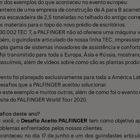
um dos exemplos do que aconteceu no evento europeu:
anteiro de uma empresa de construção de A para B acarre
ma escavadeira de 2,5 toneladas no telhado do antigo corr
os materiais para o topo do novo prédio de escritórios.
30.002 TEC 7
, a PALFINGER não só oferece uma máquina ver
ém, o guindaste articulado de nossa linha TEC, impressio
pla gama de sistemas inovadores de assistência e confort
oi transmitido para toda a Europa, Ásia e Rússia, mostran
ssuímos, além de vídeos sobre como são as plantas produtiv
ento foi planejado exclusivamente para toda a América Lati
esafios que a PALFINGER aceitou solucionar.
e este exemplo e muitos outros, além de como foi o evento
o
site
do PALFINGER World Tour 2020.
afios deste ano?
 você, o
Desafio Aceito PALFINGER
tem como objetivo ap
roblemas enfrentados pelos nossos clientes.
conteceu no dia 17 de junho e um dos guindastes articu