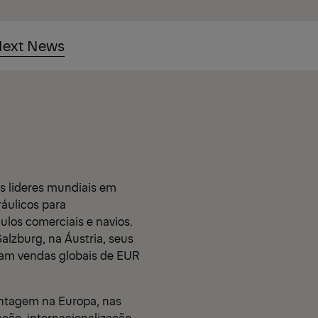
ext News
O
s lideres mundiais em
áulicos para
los comerciais e navios.
lzburg, na Áustria, seus
ram vendas globais de EUR
ntagem na Europa, nas
ação, internacionalização