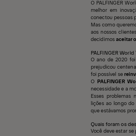
O
PALFINGER Worl
melhor em inovaç
conectou pessoas p
Mas como queremos
aos nossos cliente
decidimos
aceitar 
PALFINGER World 
O ano de 2020 foi
prejudicou centen
foi possível se
rein
O
PALFINGER Wor
necessidade e a mo
Esses problemas n
lições ao longo d
que estávamos pro
Quais foram os de
Você deve estar se