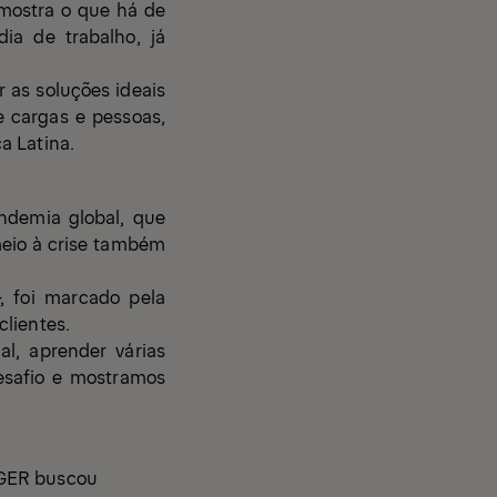
 mostra o que há de
ia de trabalho, já
as soluções ideais
e cargas e pessoas,
a Latina.
ndemia global, que
eio à crise também
, foi marcado pela
clientes.
l, aprender várias
esafio e mostramos
NGER buscou