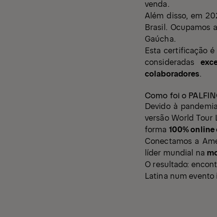
venda.
Além disso, em 202
Brasil. Ocupamos a
Gaúcha.
Esta certificação 
consideradas
exce
colaboradores
.
Como foi o PALFIN
Devido à pandemia
versão World Tour 
forma
100% online 
Conectamos a Amér
líder mundial na
mo
O resultado: encon
Latina num evento i