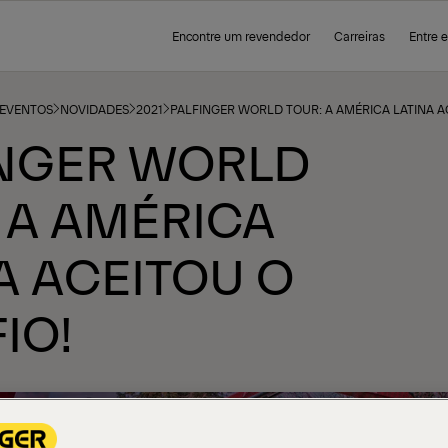
Encontre um revendedor
Carreiras
Entre 
 EVENTOS
NOVIDADES
2021
PALFINGER WORLD TOUR: A AMÉRICA LATINA A
INGER WORLD
 A AMÉRICA
A ACEITOU O
IO!