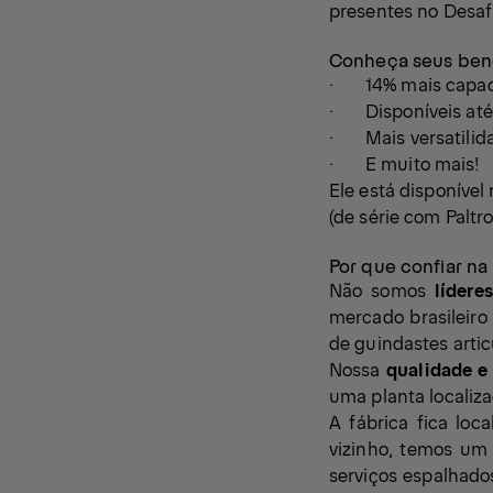
presentes no Desafi
Conheça seus bene
· 14% mais capaci
· Disponíveis até 
· Mais versatilidad
· E muito mais!
Ele está disponíve
(de série com Paltr
Por que confiar n
Não somos
lídere
mercado brasileir
de guindastes artic
Nossa
qualidade e
uma planta localiz
A fábrica fica loc
vizinho, temos um 
serviços espalhado