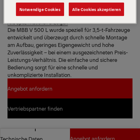
Tragkraft
Hubwerkshydraulik
Notwendige Cookies
Alle Cookies akzeptieren
Lastschwerpunkt in Längsrichtung
Alle Spezifikationen anzeigen
Die MBB V 500 L wurde speziell für 3,5-t-Fahrzeuge
entwickelt und überzeugt durch schnelle Montage
am Aufbau, geringes Eigengewicht und hohe
Zuverlässigkeit – bei einem ausgezeichneten Preis-
Leistungs-Verhältnis. Die einfache und sichere
Bedienung sorgt für eine schnelle und
unkomplizierte Installation.
Angebot anfordern
Angebot anfordern
Vertriebspartner finden
Vertriebspartner finden
Angebot anfordern
Technische Daten