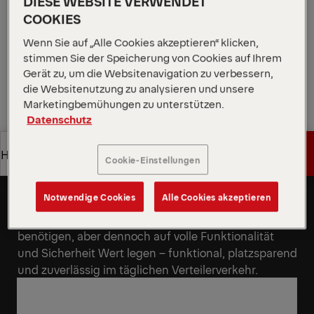
DIESE WEBSITE VERWENDET
Verteilerverkehr.
COOKIES
Angebot anfordern
Wenn Sie auf „Alle Cookies akzeptieren“ klicken,
stimmen Sie der Speicherung von Cookies auf Ihrem
Gerät zu, um die Websitenavigation zu verbessern,
Angebot anfordern
Vertriebspartner finden
die Websitenutzung zu analysieren und unsere
Marketingbemühungen zu unterstützen.
Datenschutz
Vertriebspartner finden
Angebot anfordern
Highlights
Optimal für den Einsatz nach
Cookie-Einstellungen
Bedarf
Angebot anfordern
Notwendige Cookies
Alle Cookies akzeptieren
Highlights
Diese Hubladebühne ist die perfekte Lösung für
Anwender, die ihre Bühne nur gelegentlich
benötigen, aber dennoch auf volle Funktionalität
und Sicherheit Wert legen – funktional, platzsparend
und zuverlässig im täglichen Verteilerverkehr.