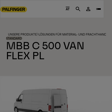
Go
to
AT
Search
main
content
Go
to
UNSERE PRODUKTE
LÖSUNGEN FÜR MATERIAL- UND FRACHTHANDHA
footer
STANDARD
MBB C 500 VAN
content
FLEX PL