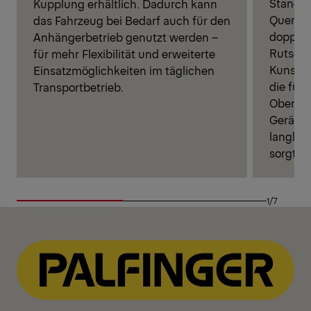
Standar
Kupplung erhältlich. Dadurch kann
Querfrä
das Fahrzeug bei Bedarf auch für den
doppelt
Anhängerbetrieb genutzt werden –
Rutsch
für mehr Flexibilität und erweiterte
Kunstst
Einsatzmöglichkeiten im täglichen
die für 
Transportbetrieb.
Oberflä
Geräusc
langleb
sorgt.
1/7