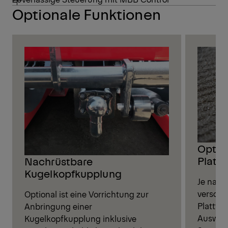
Optionale Funktionen
Optio
Platt
Nachrüstbare
Kugelkopfkupplung
Je nach
verschi
Optional ist eine Vorrichtung zur
Plattfo
Anbringung einer
Auswahl
Kugelkopfkupplung inklusive