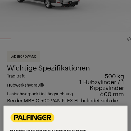
1/1
LADEBORDWAND
Wichtige Spezifikationen
500 kg
Tragkraft
1 Hubzylinder / 1
Hubwerkshydraulik
Kippzylinder
600 mm
Lastschwerpunkt in Längsrichtung
Bei der MBB C 500 VAN FLEX PL befindet sich die
Plattform auf der linken Fahrzeugseite, sodass der
rechte Türbereich dauerhaft frei bleibt. Mit 500 kg
Tragkraft und schneller Montage ist sie eine
praktische Lösung für den täglichen Einsatz im