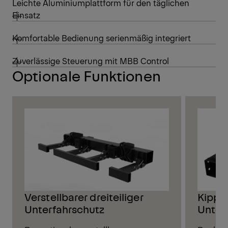
Leichte Aluminiumplattform für den täglichen
Einsatz
Komfortable Bedienung serienmäßig integriert
Zuverlässige Steuerung mit MBB Control
Optionale Funktionen
Verstellbarer dreiteiliger
Kipp-
Unterfahrschutz
Unter