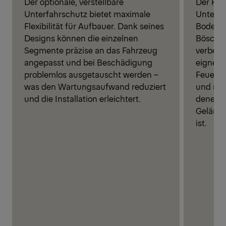
Der optionale, verstellbare
Der kip
Unterfahrschutz bietet maximale
Unterfa
Flexibilität für Aufbauer. Dank seines
Bodenfr
Designs können die einzelnen
Böschun
Segmente präzise an das Fahrzeug
verbess
angepasst und bei Beschädigung
eignet 
problemlos ausgetauscht werden –
Feuerwe
was den Wartungsaufwand reduziert
und mil
und die Installation erleichtert.
denen e
Gelände
ist.