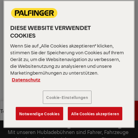
zwischen Eigengewicht und Nutzlast und damit
ideal für Verteilanwendungen, bei denen Effizienz
entscheidend ist. Mit ihrem vielseitigen 4-Zylinder-
Hubwerk und flexiblen Plattformoptionen ist sie ein
DIESE WEBSITE VERWENDET
zuverlässiger, langlebiger Begleiter in der
COOKIES
Lebensmittel- und Getränkelogistik sowie in vielen
Wenn Sie auf „Alle Cookies akzeptieren“ klicken,
weiteren Transportsegmenten.
stimmen Sie der Speicherung von Cookies auf Ihrem
Gerät zu, um die Websitenavigation zu verbessern,
Angebot anfordern
die Websitenutzung zu analysieren und unsere
Marketingbemühungen zu unterstützen.
Datenschutz
Angebot anfordern
Vertriebspartner finden
Cookie-Einstellungen
Vertriebspartner finden
Angebot anfordern
Technische Daten
Maximale Sicherheit für
Notwendige Cookies
Alle Cookies akzeptieren
Bediener, Ladung und Fahrzeug
Angebot anfordern
Technische Daten
Mit unseren Hubladebühnen sind Fahrer, Fahrzeuge